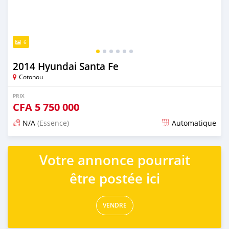
6
2014 Hyundai Santa Fe
Cotonou
PRIX
CFA
5 750 000
N/A
(Essence)
Automatique
Publié il y a 4 jours
Votre annonce pourrait
être postée ici
VENDRE