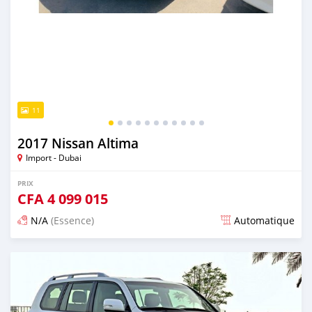
11
2017 Nissan Altima
Import - Dubai
PRIX
CFA
4 099 015
N/A
(Essence)
Automatique
Publié il y a presque 6 ans