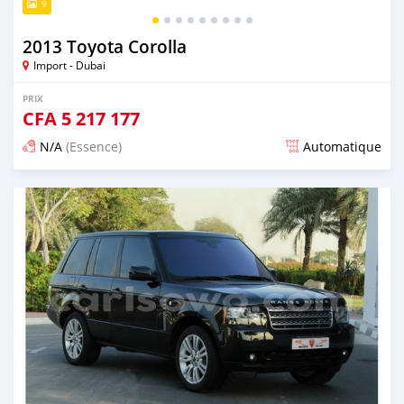
9
2013 Toyota Corolla
Import - Dubai
PRIX
CFA
5 217 177
N/A
(Essence)
Automatique
Publié il y a presque 6 ans