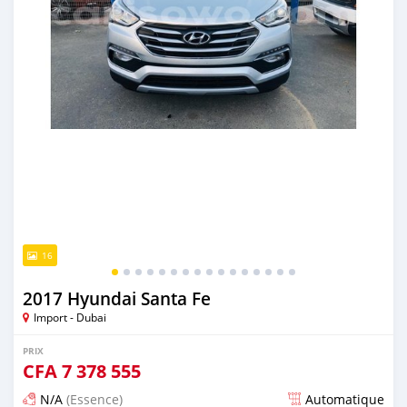
16
2017 Hyundai Santa Fe
Import - Dubai
PRIX
CFA
7 378 555
N/A
(Essence)
Automatique