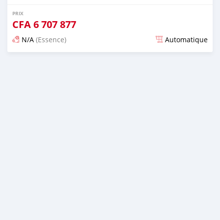
PRIX
CFA
6 707 877
N/A
(Essence)
Automatique
Publié il y a presque 6 ans