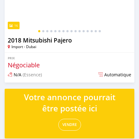
16
2018 Mitsubishi Pajero
Import - Dubai
PRIX
Négociable
N/A
(Essence)
Automatique
Publié il y a presque 6 ans
Votre annonce pourrait
être postée ici
VENDRE