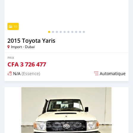
10
2015 Toyota Yaris
Import - Dubai
PRIX
CFA
3 726 477
N/A
(Essence)
Automatique
Publié il y a presque 6 ans