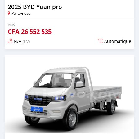
2025 BYD Yuan pro
Porto-novo
PRIX
CFA
26 552 535
N/A
(Ev)
Automatique
Publié il y a plus d'un an