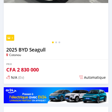
3
2025 BYD Seagull
Cotonou
PRIX
CFA
2 830 000
N/A
(Ev)
Automatique
Publié il y a 5 mois