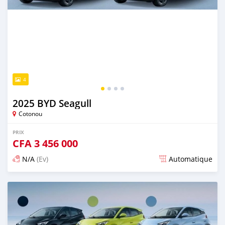
4
2025 BYD Seagull
Cotonou
PRIX
CFA
3 456 000
N/A
(Ev)
Automatique
Publié il y a 13 jours