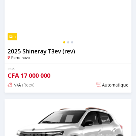
3
2025 Shineray T3ev (rev)
Porto-novo
PRIX
CFA
17 000 000
N/A
(Reev)
Automatique
Publié il y a plus d'un an