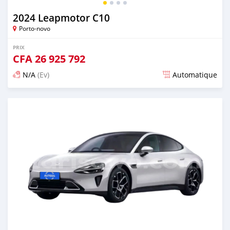
2024 Leapmotor C10
Porto-novo
PRIX
CFA
26 925 792
N/A
(Ev)
Automatique
Publié il y a plus d'un an