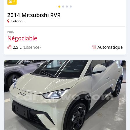
4
2014 Mitsubishi RVR
Cotonou
PRIX
Négociable
2,5 L
(Essence)
Automatique
Publié il y a environ 2 mois