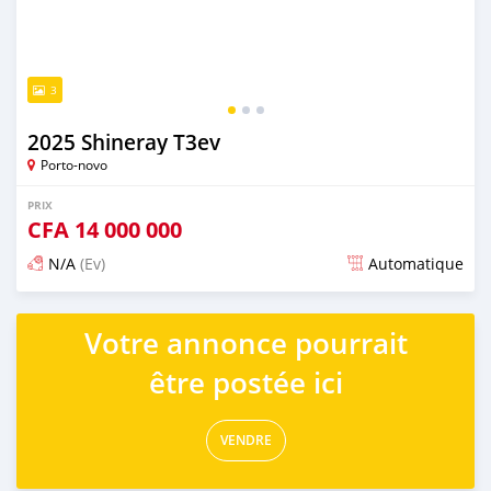
3
2025 Shineray T3ev
Porto-novo
PRIX
CFA
14 000 000
N/A
(Ev)
Automatique
Publié il y a plus d'un an
Votre annonce pourrait
être postée ici
VENDRE