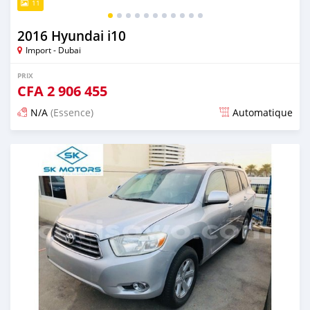
11
2016 Hyundai i10
Import - Dubai
PRIX
CFA
2 906 455
N/A
(Essence)
Automatique
Publié il y a presque 6 ans