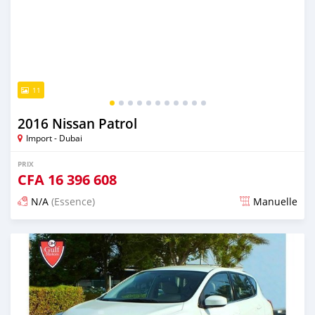
11
2016 Nissan Patrol
Import - Dubai
PRIX
CFA
16 396 608
N/A
(Essence)
Manuelle
Publié il y a presque 6 ans