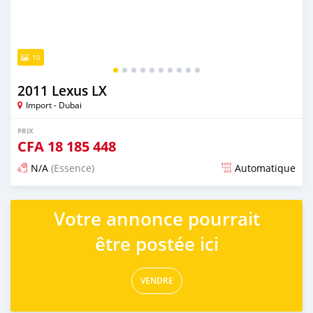
10
2011 Lexus LX
Import - Dubai
PRIX
CFA
18 185 448
N/A
(Essence)
Automatique
Publié il y a presque 6 ans
Votre annonce pourrait
être postée ici
VENDRE