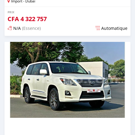
Import - Dubai
PRIX
CFA
4 322 757
N/A
(Essence)
Automatique
Publié il y a presque 6 ans