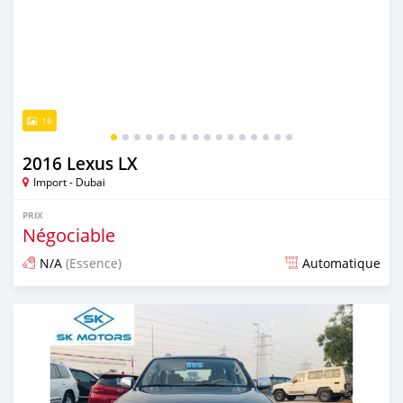
16
2016 Lexus LX
Import - Dubai
PRIX
Négociable
N/A
(Essence)
Automatique
Publié il y a presque 6 ans