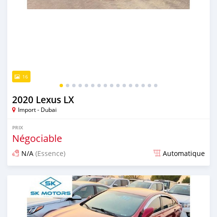
16
2020 Lexus LX
Import - Dubai
PRIX
Négociable
N/A
(Essence)
Automatique
Publié il y a presque 6 ans