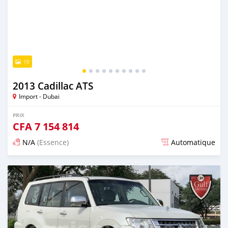
10
2013 Cadillac ATS
Import - Dubai
PRIX
CFA
7 154 814
N/A
(Essence)
Automatique
Publié il y a presque 6 ans