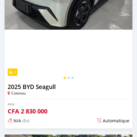
3
2025 BYD Seagull
Cotonou
PRIX
CFA
2 830 000
N/A
(Ev)
Automatique
Publié il y a 5 mois