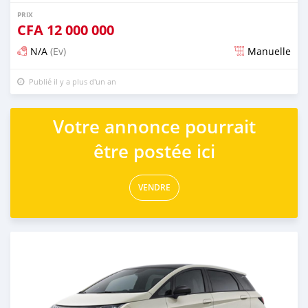
PRIX
CFA
12 000 000
N/A
(Ev)
Manuelle
Publié il y a plus d'un an
Votre annonce pourrait
être postée ici
VENDRE