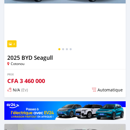
4
2025 BYD Seagull
Cotonou
PRIX
CFA
3 460 000
N/A
(Ev)
Automatique
Publié il y a 14 jours