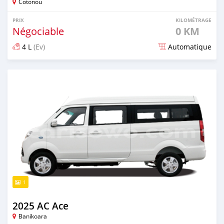
Cotonou
PRIX
KILOMÉTRAGE
Négociable
0 KM
4 L
(Ev)
Automatique
Publié il y a 9 mois
1
2025 AC Ace
Banikoara