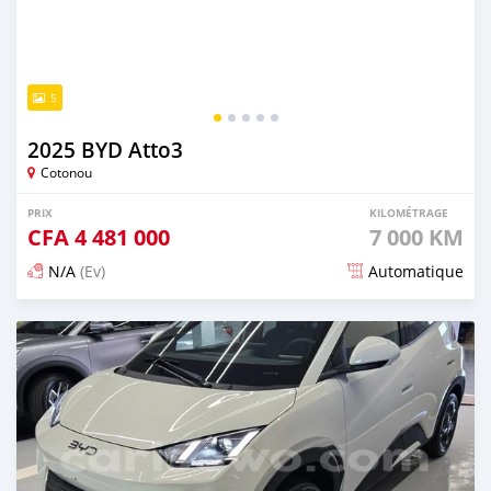
5
2025 BYD Atto3
Cotonou
PRIX
KILOMÉTRAGE
CFA
4 481 000
7 000 KM
N/A
(Ev)
Automatique
Publié il y a 3 mois