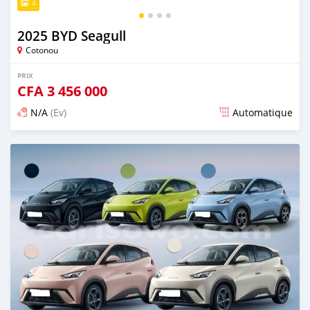
4
2025 BYD Seagull
Cotonou
PRIX
CFA
3 456 000
N/A
(Ev)
Automatique
Publié il y a 13 jours