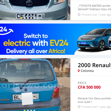
_*TOYOTA MATRIX année 2
dévissé* Intérieur tissu t
Climatisation d'origine 
Posted over 1 year ag
3.200.000f CFA*_ *DOSSI
2000 Renault
Cotonou
PRICE
CFA
500 000
Renault Clio Deux portiè
tout suite !
Posted over 1 year ag