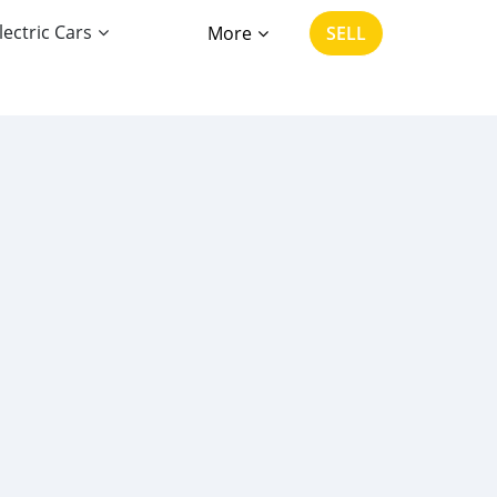
lectric Cars
More
SELL