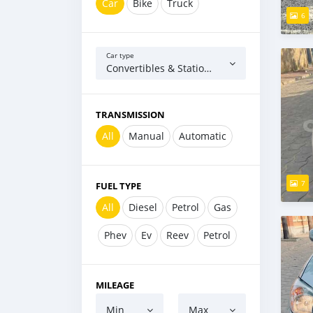
Car
Bike
Truck
6
Car type
Convertibles & Station Wagons
TRANSMISSION
All
Manual
Automatic
7
FUEL TYPE
All
Diesel
Petrol
Gas
Phev
Ev
Reev
Petrol
MILEAGE
Min
Max