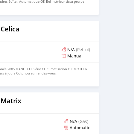
dres Boîte : Automatique OK Bel intérieur tissu prorpe
n hivernale PIÈCES A JOURS Cotonou sur rendez-vous.
o
Celica
N/A
(Petrol)
Manual
née 2005 MANUELLE Série CE Climatisation OK MOTEUR
iers à jours Cotonou sur rendez-vous.
o
 Matrix
N/A
(Gas)
Automatic