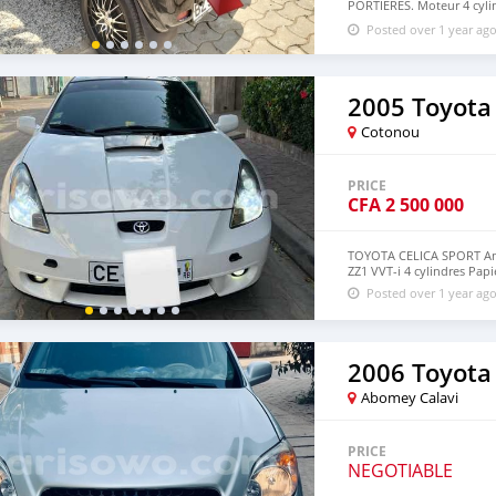
PORTIÈRES. Moteur 4 cylin
Système 4X4 Climatisatio
Posted over 1 year ag
2005 Toyota 
Cotonou
PRICE
CFA
2 500 000
TOYOTA CELICA SPORT An
ZZ1 VVT-i 4 cylindres Pap
Posted over 1 year ag
2006 Toyota
Abomey Calavi
PRICE
NEGOTIABLE