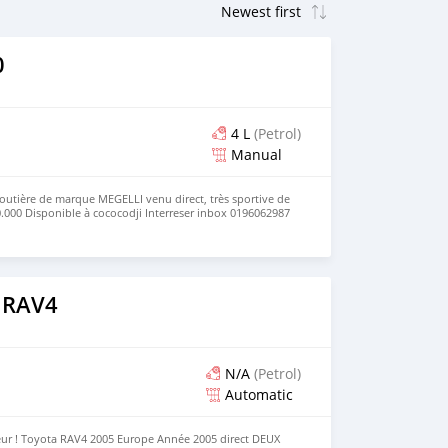
0
4 L
(Petrol)
Manual
outière de marque MEGELLI venu direct, très sportive de
.000 Disponible à cococodji Interreser inbox 0196062987
uniquement svp agissez vite ça n'attend pas.
 RAV4
N/A
(Petrol)
Automatic
r ! Toyota RAV4 2005 Europe Année 2005 direct DEUX