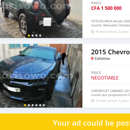
PRICE
CFA
1 500 000
TOYOTA RAV4 Année 2000 
touché. Manuelle Climatisa
Position Cotonou sur ren
Posted almost 2 years
2015 Chevro
Cotonou
PRICE
NEGOTIABLE
CHEVROLET CAMARO 2015
ouvert aux propositions 
Posted almost 2 years
Your ad could be pos