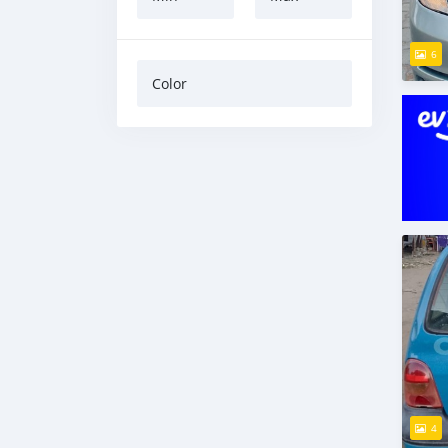
6
Color
4