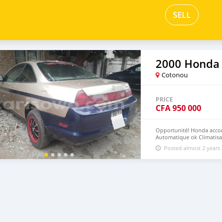
SELL
2000 Honda
Cotonou
PRICE
CFA
950 000
Opportunité! Honda accor
Automatique ok Climatisat
Position akpakpa sur ren
Posted almost 2 years