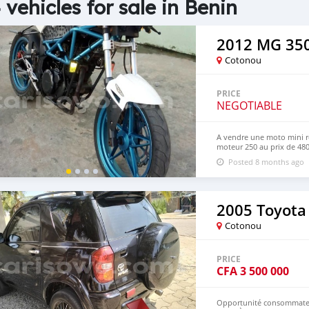
 vehicles for sale in Benin
2012 MG 35
Cotonou
PRICE
NEGOTIABLE
A vendre une moto mini r
moteur 250 au prix de 480
Whatsapp et appel direct 
Posted 8 months ago
2005 Toyota
Cotonou
PRICE
CFA
3 500 000
Opportunité consommateu