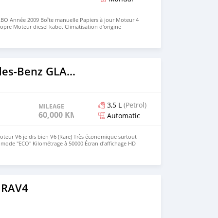
 Année 2009 Boîte manuelle Papiers à jour Moteur 4
propre Moteur diesel kabo. Climatisation d'origine
r jamais touché Cotonou sur rendez-vous.
o
2021 Mercedes-Benz GLA-klasse AMG
3,5 L
(Petrol)
MILEAGE
60,000 KM
Automatic
teur V6 je dis bien V6 (Rare) Très économique surtout
 mode ''ECO'' Kilométrage à 50000 Écran d'affichage HD
l Toit ouvrant électrique Transmission automatique Siège
o
matisation bi-zones au top 👌 Voiture déjà au Bénin et
obile.
 RAV4