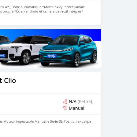
004*_ Boite automatique *Moteur 4 cylindres jamais
rès propre *Écran androïd et caméra de recul intégrés*
Papiers à jour + TVM 2025 *IMMATRICULATION CE* _*PRIX :
o
ER DIRECT/ DISPONIBLE SUR RDV*
 Clio
N/A
(Petrol)
Manual
res Moteur impeccable Manuelle Série BL Position akpakpa
o