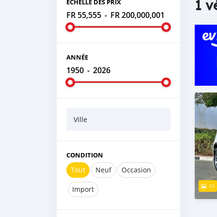
1 v
ÉCHELLE DES PRIX
FR 55,555
-
FR 200,000,001
ANNÉE
1950
-
2026
Ville
CONDITION
Tout
Neuf
Occasion
10
Import