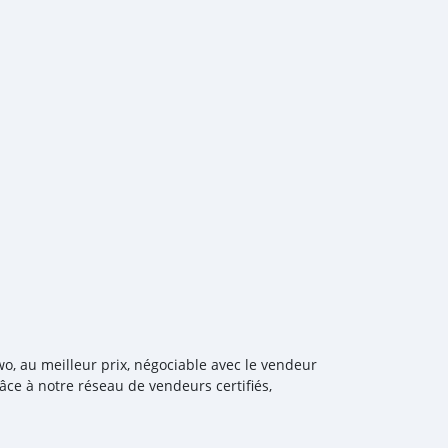
ND MANY MORE ____________________________________ CASH
------------ DOCUMENTS REQUIRED * EMIRATES ID * DRIVING
------------------- Employed: * Salary Certificate * 3 month
nal stamp * Passport & Visa copies * Emirates ID copy —
cense * Memorandum of Article * Passport copies of all
isa copies of applicant * Emirates ID * 3 month personal
th compan
wo, au meilleur prix, négociable avec le vendeur
âce à notre réseau de vendeurs certifiés,