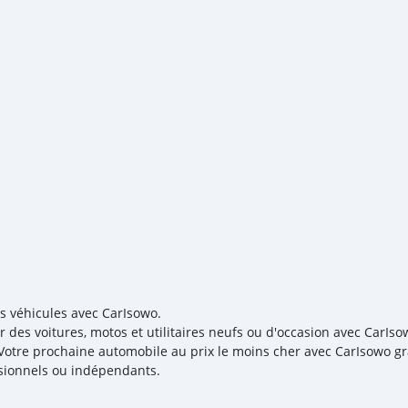
INTERIORS * V6 ENGINE A
PURCHASE ---------------
LICENSE BANK FINANCE -----
bank statement with origi
Self Employed: * Trade Li
partners * Passport and v
bank statement * 3 mon
es véhicules avec CarIsowo.
r des voitures, motos et utilitaires neufs ou d'occasion avec CarIso
! Votre prochaine automobile au prix le moins cher avec CarIsowo gr
sionnels ou indépendants.