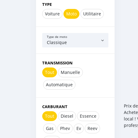
TYPE
Voiture
Moto
Utilitaire
Type de moto
Classique
TRANSMISSION
Tout
Manuelle
Automatique
Prix d
CARBURANT
Achete
Tout
Diesel
Essence
local 
profes
Gas
Phev
Ev
Reev