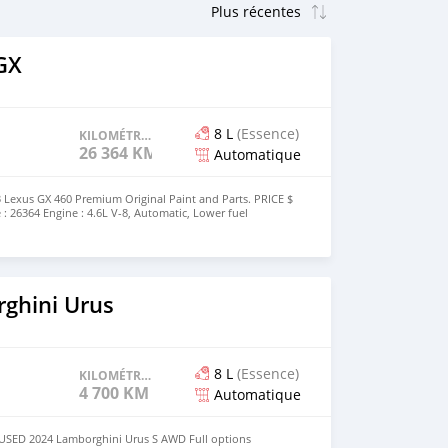
GX
8 L
(Essence)
KILOMÉTRAGE
26 364 KM
Automatique
 Lexus GX 460 Premium Original Paint and Parts. PRICE $
 : 26364 Engine : 4.6L V-8, Automatic, Lower fuel
n and Neat Car, No accident, No Fault. Door to Door
Warranty. Location :France (Export Only) Call & WhatsApp
ghini Urus
8 L
(Essence)
KILOMÉTRAGE
4 700 KM
Automatique
y USED 2024 Lamborghini Urus S AWD Full options