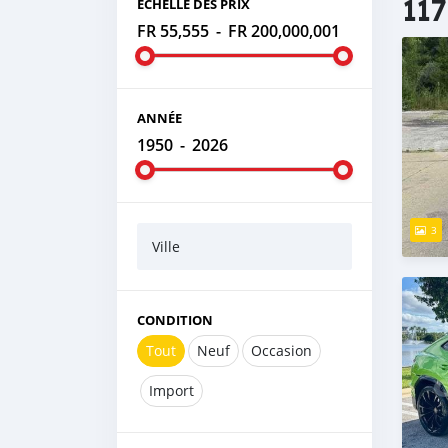
117
ÉCHELLE DES PRIX
FR 55,555
-
FR 200,000,001
ANNÉE
1950
-
2026
3
Ville
CONDITION
Tout
Neuf
Occasion
Import