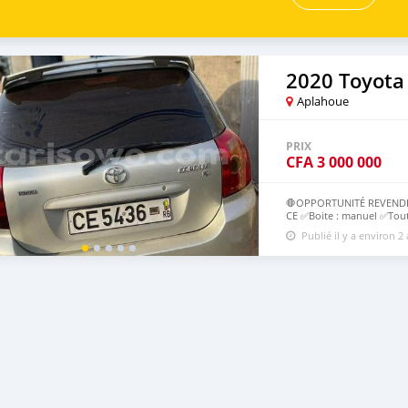
2020 Toyota 
Aplahoue
PRIX
CFA
3 000 000
🛑OPPORTUNITÉ REVENDEUR
CE ✅Boite : manuel ✅Tout 
légèrement Contact 6369
Publié il y a environ 2