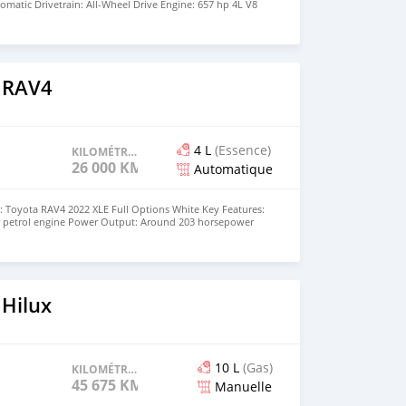
matic Drivetrain: All-Wheel Drive Engine: 657 hp 4L V8
 S AWD Body type: SUV / Crossover Low Kilometer : 4,617
 Buy & Drive Vehicle Kindly DM Owner's :
om
 RAV4
4 L
(Essence)
KILOMÉTRAGE
26 000 KM
Automatique
 : Toyota RAV4 2022 XLE Full Options White Key Features:
der petrol engine Power Output: Around 203 horsepower
y Variable Transmission (CVT) Drive Type: All-Wheel Drive
ellent fuel economy for daily driving Seating Capacity: 5
pacious rear luggage area with foldable rear seats
n display with Apple CarPlay and Android Auto Buy &
ssage : alketbi4293@gmail.com
 Hilux
10 L
(Gas)
KILOMÉTRAGE
45 675 KM
Manuelle