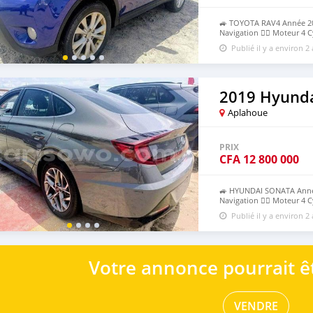
🚙 TOYOTA RAV4 Année 2015 
Navigation 👉🏻 Moteur 4 C
👉🏻 Intérieur Cuir Propre 
Publié il y a environ 2
2019 Hyunda
Aplahoue
PRIX
CFA
12 800 000
🚙 HYUNDAI SONATA Année 20
Navigation 👉🏻 Moteur 4 C
👉🏻 Intérieur cuir Propre
Publié il y a environ 2
....12.800.000f CFA à revo
Votre annonce pourrait êt
VENDRE