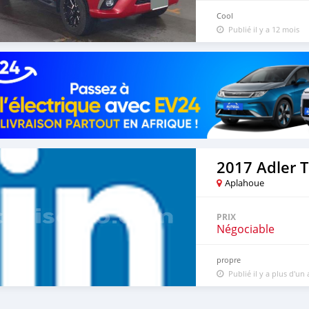
Cool
Publié il y a 12 mois
2017 Adler T
Aplahoue
PRIX
Négociable
propre
Publié il y a plus d'un