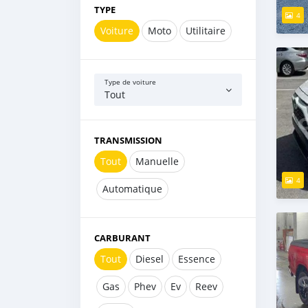
TYPE
4
Voiture
Moto
Utilitaire
Type de voiture
Tout
TRANSMISSION
Tout
Manuelle
4
Automatique
CARBURANT
Tout
Diesel
Essence
Gas
Phev
Ev
Reev