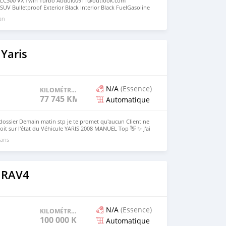
r LC300 VX Twin Turbo Abdul00911@outlook.com
SUV Bulletproof Exterior Black Interior Black FuelGasoline
omaticDrivetrain4WDDoors4 Engine3.5CC V6 VX Twin
 an
on: GCC Price;35000usd Abdul00911@outlook.com
Yaris
N/A
(Essence)
KILOMÉTRAGE
77 745 KM
Automatique
 dossier Demain matin stp je te promet qu'aucun Client ne
oit sur l'état du Véhicule YARIS 2008 MANUEL Top 👋 ✨ J'ai
rix pour Demain : 2,250,000 Tel 60976023
 ans
 RAV4
N/A
(Essence)
KILOMÉTRAGE
100 000 KM
Automatique