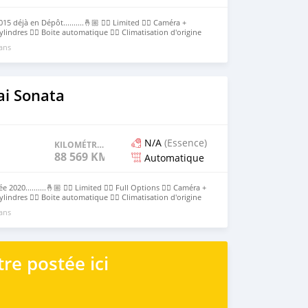
déjà en Dépôt..........🤞🏼 👉🏻 Limited 👉🏻 Caméra +
ylindres 👉🏻 Boite automatique 👉🏻 Climatisation d'origine
☘️ Prix : ....8,000,000 à revoir Contact 63693611
 ans
i Sonata
N/A
(Essence)
KILOMÉTRAGE
88 569 KM
Automatique
20..........🤞🏼 👉🏻 Limited 👉🏻 Full Options 👉🏻 Caméra +
ylindres 👉🏻 Boite automatique 👉🏻 Climatisation d'origine
 ☘️ Prix d'achat uniquement au Parc de Cotonou :
 ans
ir Contact 63693611
re postée ici