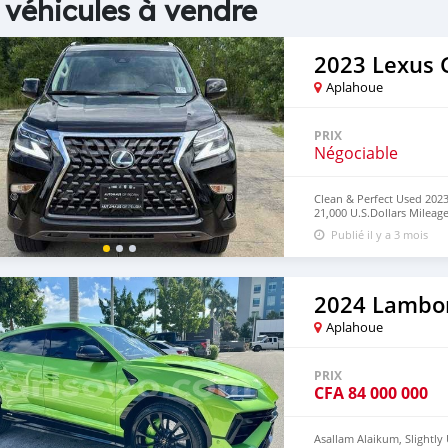
 véhicules à vendre
2023 Lexus 
Aplahoue
PRIX
Négociable
Clean & Perfect Used 2023
21,000 U.S.Dollars Mileage
efficiency, 4x4. Very Clea
Publié il y a 3 mois
Shipment & Delivery with 
: +33759805780
2024 Lambor
Aplahoue
PRIX
CFA
84 000 000
Asallam Alaikum, Slightl