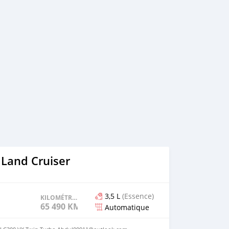
 Land Cruiser
3,5 L
(Essence)
KILOMÉTRAGE
65 490 KM
Automatique