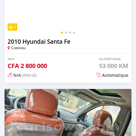
4
2010 Hyundai Santa Fe
Cotonou
PRIX
KILOMÉTRAGE
CFA
2 800 000
53 000 KM
N/A
(Petrol)
Automatique
Publié il y a 5 mois