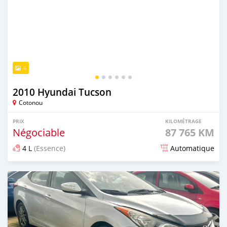
6
2010 Hyundai Tucson
Cotonou
PRIX
KILOMÉTRAGE
Négociable
87 765 KM
4 L
(Essence)
Automatique
Publié il y a 6 mois