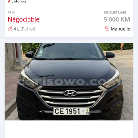
Cotonou
PRIX
KILOMÉTRAGE
Négociable
5 000 KM
4 L
(Petrol)
Manuelle
Publié il y a 6 mois