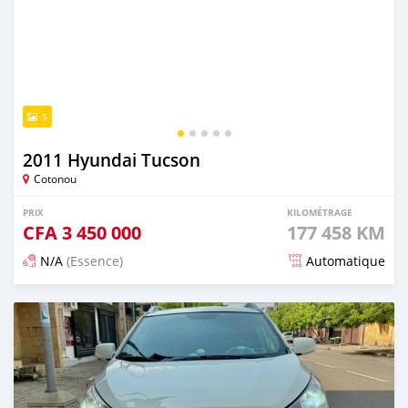
5
2011 Hyundai Tucson
Cotonou
PRIX
KILOMÉTRAGE
CFA
3 450 000
177 458 KM
N/A
(Essence)
Automatique
Publié il y a 6 mois