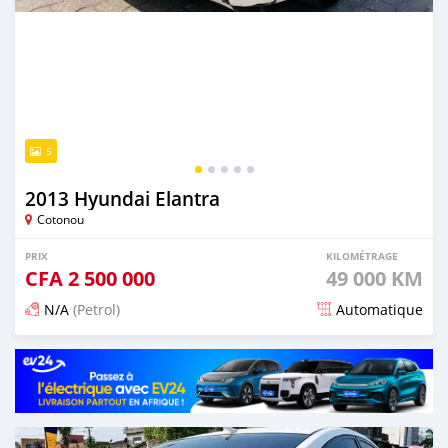
5
2013 Hyundai Elantra
Cotonou
PRIX
KILOMÉTRAGE
CFA
2 500 000
49 000 KM
N/A
(Petrol)
Automatique
Publié il y a 5 mois