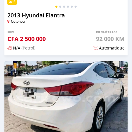
6
2013 Hyundai Elantra
Cotonou
PRIX
KILOMÉTRAGE
CFA
2 500 000
92 000 KM
N/A
(Petrol)
Automatique
Publié il y a 5 mois