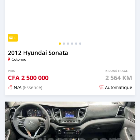
6
2012 Hyundai Sonata
Cotonou
PRIX
KILOMÉTRAGE
CFA
2 500 000
2 564 KM
N/A
(Essence)
Automatique
Publié il y a 6 mois