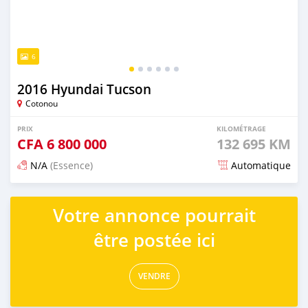
6
2016 Hyundai Tucson
Cotonou
PRIX
KILOMÉTRAGE
CFA
6 800 000
132 695 KM
N/A
(Essence)
Automatique
Publié il y a 6 mois
Votre annonce pourrait
être postée ici
VENDRE