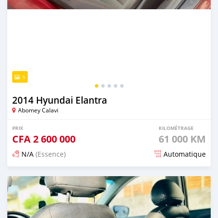
5
2014 Hyundai Elantra
Abomey Calavi
PRIX
KILOMÉTRAGE
CFA
2 600 000
61 000 KM
N/A
(Essence)
Automatique
Publié il y a 5 mois