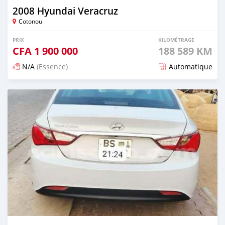
2008 Hyundai Veracruz
Cotonou
PRIX
KILOMÉTRAGE
CFA
1 900 000
188 589 KM
N/A
(Essence)
Automatique
Publié il y a 6 mois