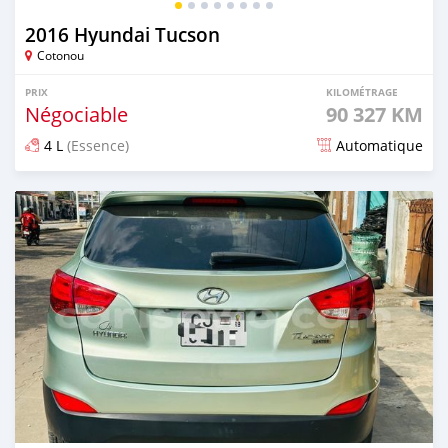
2016 Hyundai Tucson
Cotonou
PRIX
KILOMÉTRAGE
Négociable
90 327 KM
4 L
(Essence)
Automatique
Publié il y a 6 mois