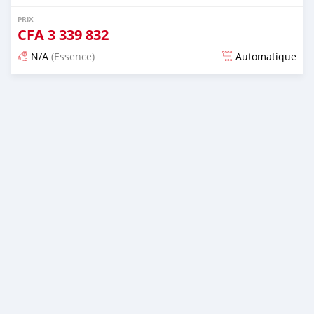
PRIX
CFA
3 339 832
N/A
(Essence)
Automatique
Publié il y a presque 6 ans