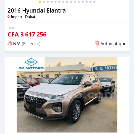
2016 Hyundai Elantra
Import - Dubai
PRIX
CFA
3 617 256
N/A
(Essence)
Automatique
Publié il y a presque 6 ans