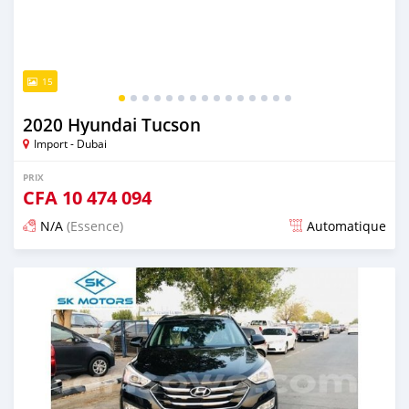
15
2020 Hyundai Tucson
Import - Dubai
PRIX
CFA
10 474 094
N/A
(Essence)
Automatique
Publié il y a presque 6 ans