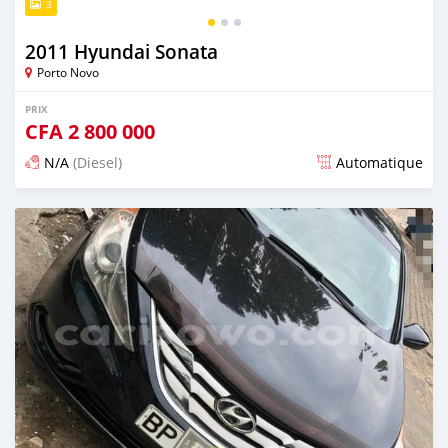
3
2011 Hyundai Sonata
Porto Novo
PRIX
CFA
2 800 000
N/A
(Diesel)
Automatique
Publié il y a presque 6 ans