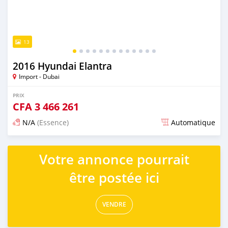
13
2016 Hyundai Elantra
Import - Dubai
PRIX
CFA
3 466 261
N/A
(Essence)
Automatique
Publié il y a presque 6 ans
Votre annonce pourrait
être postée ici
VENDRE