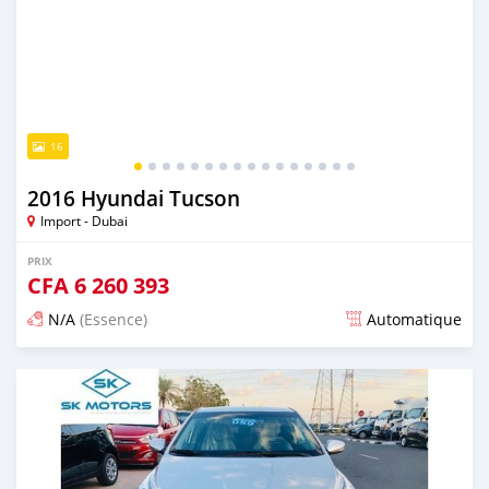
16
2016 Hyundai Tucson
Import - Dubai
PRIX
CFA
6 260 393
N/A
(Essence)
Automatique
Publié il y a presque 6 ans