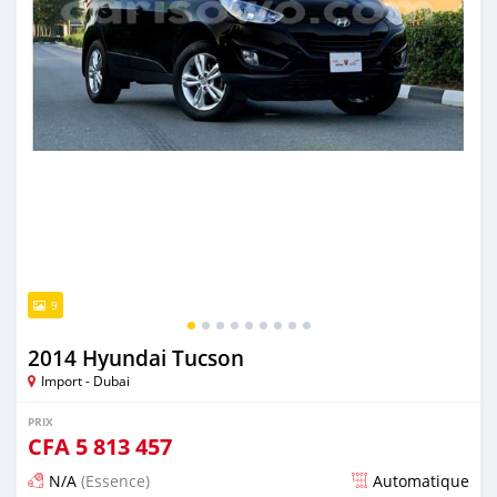
9
2014 Hyundai Tucson
Import - Dubai
PRIX
CFA
5 813 457
N/A
(Essence)
Automatique