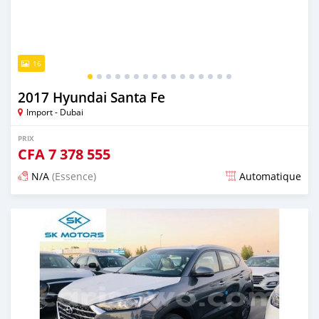
16
2017 Hyundai Santa Fe
Import - Dubai
PRIX
CFA
7 378 555
N/A
(Essence)
Automatique
Publié il y a presque 6 ans