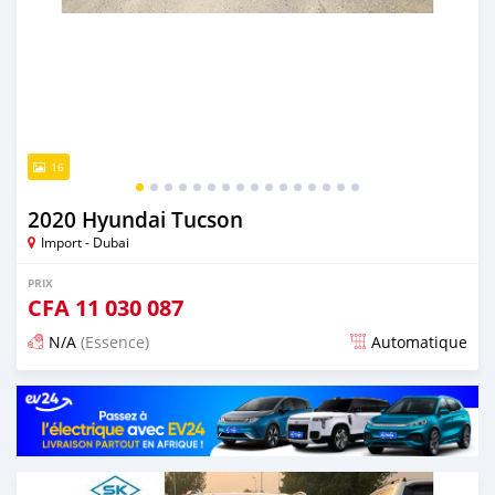
16
2020 Hyundai Tucson
Import - Dubai
PRIX
CFA
11 030 087
N/A
(Essence)
Automatique
Publié il y a presque 6 ans