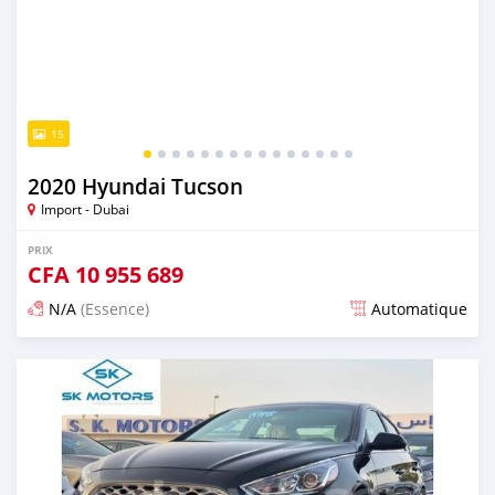
15
2020 Hyundai Tucson
Import - Dubai
PRIX
CFA
10 955 689
N/A
(Essence)
Automatique
Publié il y a presque 6 ans