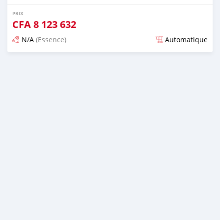
PRIX
CFA
8 123 632
N/A
(Essence)
Automatique
Publié il y a presque 6 ans