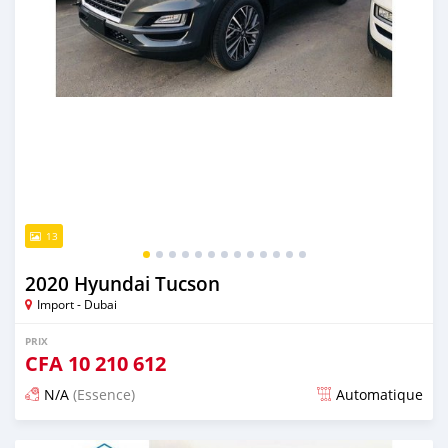
13
2020 Hyundai Tucson
Import - Dubai
PRIX
CFA
10 210 612
N/A
(Essence)
Automatique
Publié il y a presque 6 ans