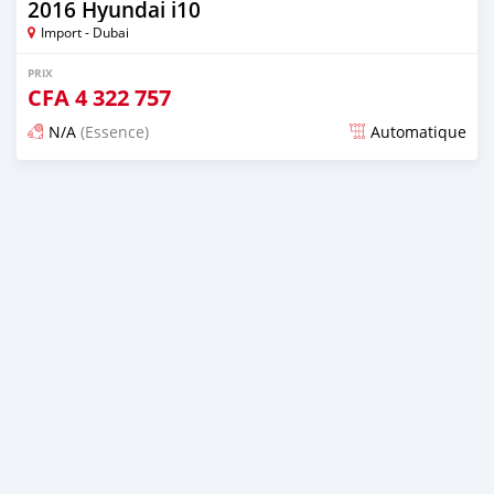
2016 Hyundai i10
Import - Dubai
PRIX
CFA
4 322 757
N/A
(Essence)
Automatique
Publié il y a presque 6 ans