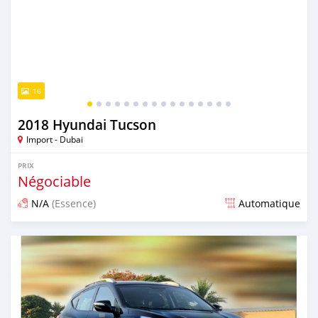
16
2018 Hyundai Tucson
Import - Dubai
PRIX
Négociable
N/A
(Essence)
Automatique
Publié il y a presque 6 ans