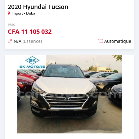
2020 Hyundai Tucson
Import - Dubai
PRIX
CFA
11 105 032
N/A
(Essence)
Automatique
Publié il y a presque 6 ans