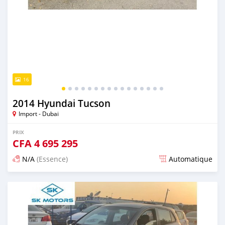
16
2014 Hyundai Tucson
Import - Dubai
PRIX
CFA
4 695 295
N/A
(Essence)
Automatique
Publié il y a presque 6 ans