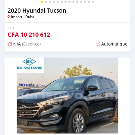
2020 Hyundai Tucson
Import - Dubai
PRIX
CFA
10 210 612
N/A
(Essence)
Automatique
Publié il y a presque 6 ans