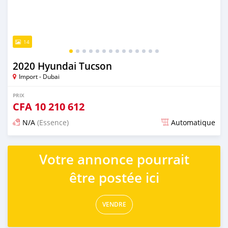
14
2020 Hyundai Tucson
Import - Dubai
PRIX
CFA
10 210 612
N/A
(Essence)
Automatique
Publié il y a presque 6 ans
Votre annonce pourrait
être postée ici
VENDRE