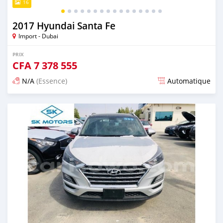
16
2017 Hyundai Santa Fe
Import - Dubai
PRIX
CFA
7 378 555
N/A
(Essence)
Automatique
Publié il y a presque 6 ans