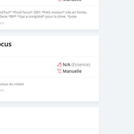
rd'hui!* *Ford focus* 2001 *Petit moteur* très en forme.
erie *BH* *Gaz a complété* pour la clime. *Juste
ans
ocus
N/A
(Essence)
Manuelle
ureux du volant
ans