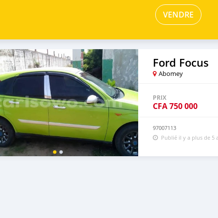
VENDRE
Ford Focus
Abomey
PRIX
CFA
750 000
97007113
Publié il y a plus de 5 