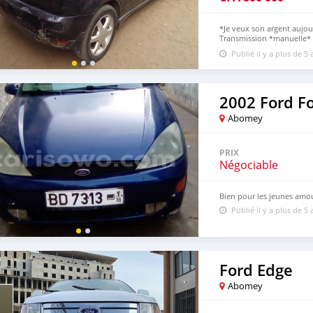
*Je veux son argent aujou
Transmission *manuelle* S
peinture à refaire*
Publié il y a plus de 5 
2002 Ford F
Abomey
PRIX
Négociable
Bien pour les jeunes amo
Publié il y a plus de 5 
Ford Edge
Abomey