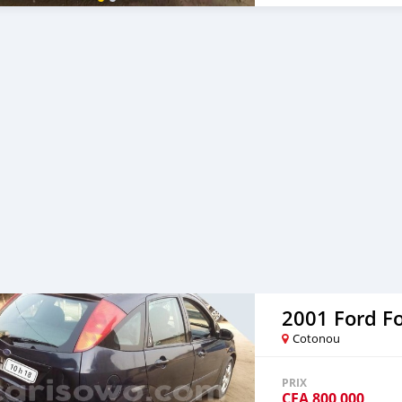
2001 Ford F
Cotonou
PRIX
CFA
800 000