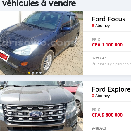
 véhicules à vendre
Ford Focus
Abomey
PRIX
CFA
1 100 000
97393647
Publié il y a plus de 5 
Ford Explore
Abomey
PRIX
CFA
9 800 000
97880203