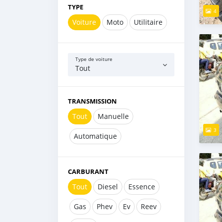
TYPE
4
Voiture
Moto
Utilitaire
Type de voiture
Tout
TRANSMISSION
Tout
Manuelle
3
Automatique
CARBURANT
Tout
Diesel
Essence
Gas
Phev
Ev
Reev