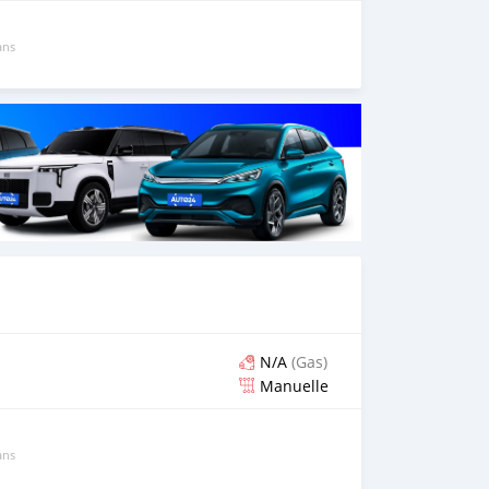
ans
N/A
(Gas)
Manuelle
ans