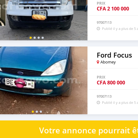
PRIX
CFA
2 100 000
97007113
Publié il y a plus de 5 
Ford Focus
Abomey
PRIX
CFA
800 000
97007113
Publié il y a plus de 5 
Votre annonce pourrait êt