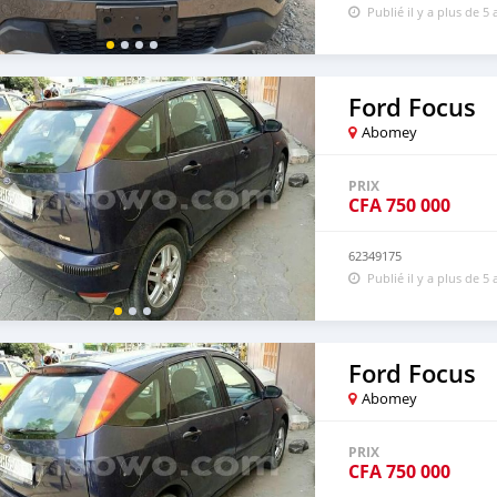
Publié il y a plus de 5 
Ford Focus
Abomey
PRIX
CFA
750 000
62349175
Publié il y a plus de 5 
Ford Focus
Abomey
PRIX
CFA
750 000