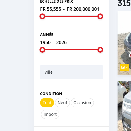
315
ÉCHELLE DES PRIX
FR 55,555
-
FR 200,000,001
ANNÉE
1950
-
2026
4
Ville
CONDITION
Tout
Neuf
Occasion
Import