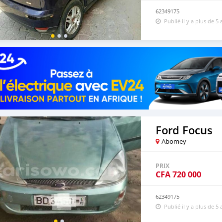
62349175
Publié il y a plus de 5 
Ford Focus
Abomey
PRIX
CFA
720 000
62349175
Publié il y a plus de 5 