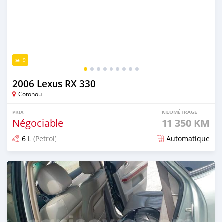
9
2006 Lexus RX 330
Cotonou
PRIX
KILOMÉTRAGE
Négociable
11 350 KM
6 L
(Petrol)
Automatique
Publié il y a 4 mois