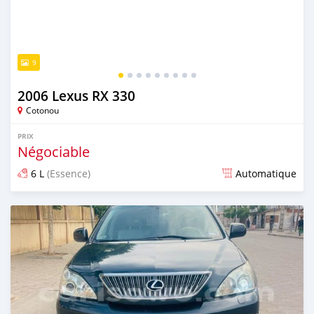
9
2006 Lexus RX 330
Cotonou
PRIX
Négociable
6 L
(Essence)
Automatique
Publié il y a environ un mois