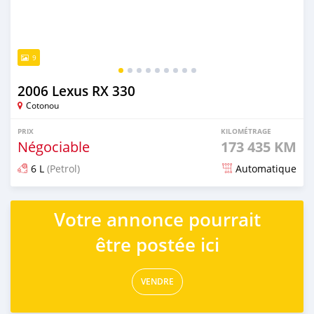
9
2006 Lexus RX 330
Cotonou
PRIX
KILOMÉTRAGE
Négociable
173 435 KM
6 L
(Petrol)
Automatique
Publié il y a 3 mois
Votre annonce pourrait
être postée ici
VENDRE