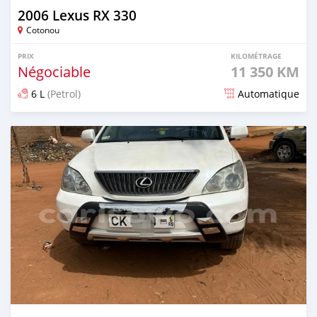
2006 Lexus RX 330
Cotonou
PRIX
KILOMÉTRAGE
Négociable
11 350 KM
6 L
(Petrol)
Automatique
Publié il y a 3 mois