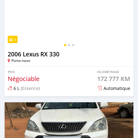
3
2006 Lexus RX 330
Porto-novo
PRIX
KILOMÉTRAGE
Négociable
172 777 KM
6 L
(Essence)
Automatique
Publié il y a 3 mois