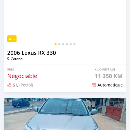
6
2006 Lexus RX 330
Cotonou
PRIX
KILOMÉTRAGE
Négociable
11 350 KM
6 L
(Petrol)
Automatique
Publié il y a 4 mois