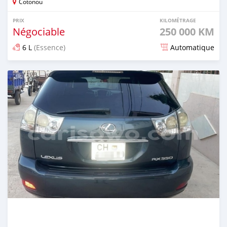
Cotonou
PRIX
KILOMÉTRAGE
Négociable
250 000 KM
6 L
(Essence)
Automatique
Publié il y a 3 mois