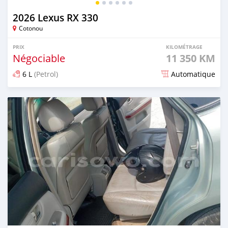
2026 Lexus RX 330
Cotonou
PRIX
KILOMÉTRAGE
Négociable
11 350 KM
6 L
(Petrol)
Automatique
Publié il y a 4 mois