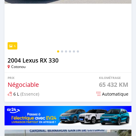
6
2004 Lexus RX 330
Cotonou
PRIX
KILOMÉTRAGE
Négociable
65 432 KM
6 L
(Essence)
Automatique
Publié il y a environ un mois