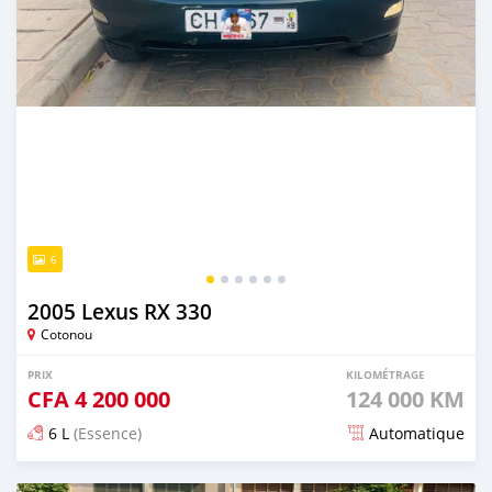
6
2005 Lexus RX 330
Cotonou
PRIX
KILOMÉTRAGE
CFA
4 200 000
124 000 KM
6 L
(Essence)
Automatique
Publié il y a 2 mois