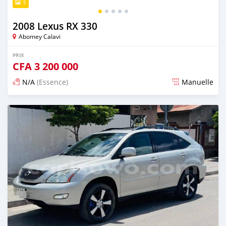
5
2008 Lexus RX 330
Abomey Calavi
PRIX
CFA
3 200 000
N/A
(Essence)
Manuelle
Publié il y a 29 jours