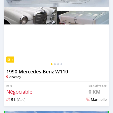
4
1990 Mercedes-Benz W110
Abomey
PRIX
KILOMÉTRAGE
Négociable
0 KM
5 L
(Gas)
Manuelle
Publié il y a plus d'un an