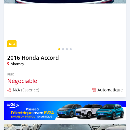
4
2016 Honda Accord
Abomey
PRIX
Négociable
N/A
(Essence)
Automatique
Publié il y a plus d'un an