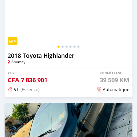
6
2018 Toyota Highlander
Abomey
PRIX
KILOMÉTRAGE
CFA
7 836 901
39 509 KM
6 L
(Essence)
Automatique
Publié il y a plus de 2 ans