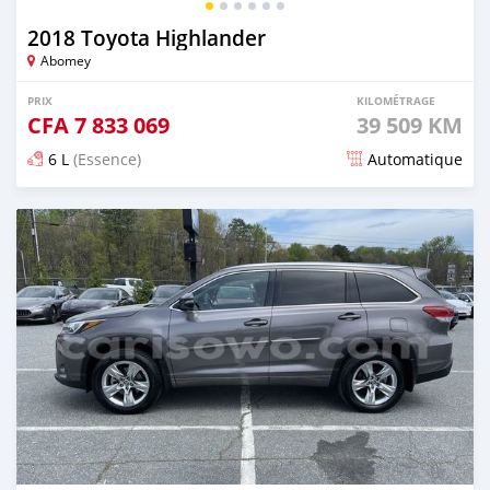
2018 Toyota Highlander
Abomey
PRIX
KILOMÉTRAGE
CFA
7 833 069
39 509 KM
6 L
(Essence)
Automatique
Publié il y a plus de 2 ans