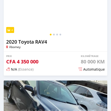
4
2020 Toyota RAV4
Abomey
PRIX
KILOMÉTRAGE
CFA
4 350 000
80 000 KM
N/A
(Essence)
Automatique
Publié il y a plus de 2 ans