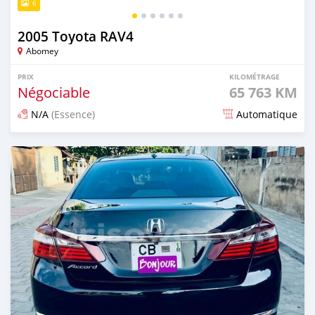
6
2005 Toyota RAV4
Abomey
PRIX
KILOMÉTRAGE
Négociable
65 763 KM
N/A
(Essence)
Automatique
Publié il y a environ un an