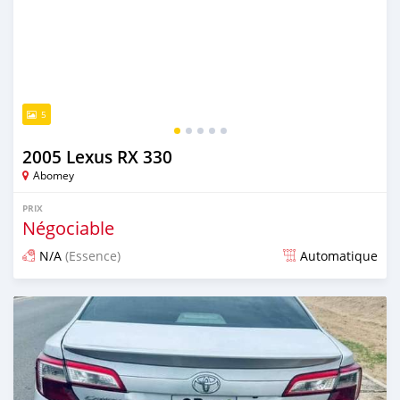
5
2005 Lexus RX 330
Abomey
PRIX
Négociable
N/A
(Essence)
Automatique
Publié il y a plus de 2 ans