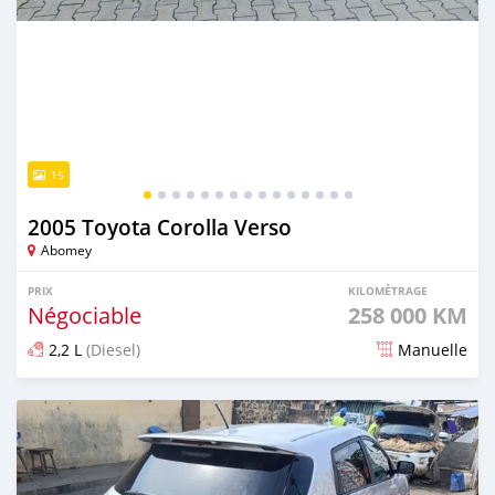
15
2005 Toyota Corolla Verso
Abomey
PRIX
KILOMÉTRAGE
Négociable
258 000 KM
2,2 L
(Diesel)
Manuelle
Publié il y a 17 jours