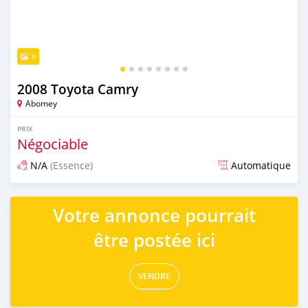
8
2008 Toyota Camry
Abomey
PRIX
Négociable
N/A
(Essence)
Automatique
Publié il y a environ 2 ans
Votre annonce pourrait
être postée ici
VENDRE