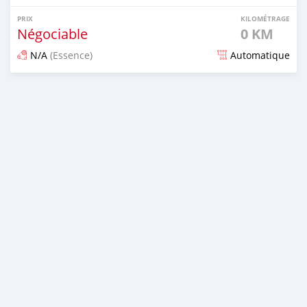
PRIX
KILOMÉTRAGE
Négociable
0 KM
N/A
(Essence)
Automatique
Publié il y a plus d'un an