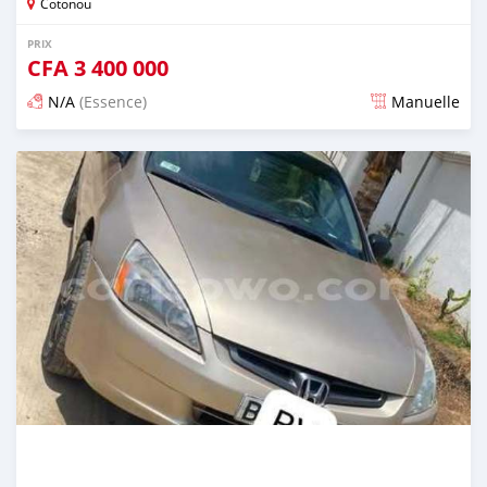
Cotonou
PRIX
CFA
3 400 000
N/A
(Essence)
Manuelle
Publié il y a 4 jours