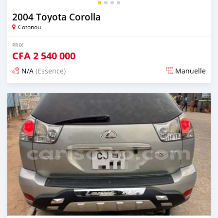
2004 Toyota Corolla
Cotonou
PRIX
CFA
2 540 000
N/A
(Essence)
Manuelle
Publié il y a 4 jours