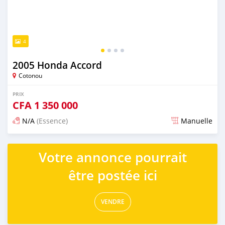
4
2005 Honda Accord
Cotonou
PRIX
CFA
1 350 000
N/A
(Essence)
Manuelle
Publié il y a 4 jours
Votre annonce pourrait
être postée ici
VENDRE