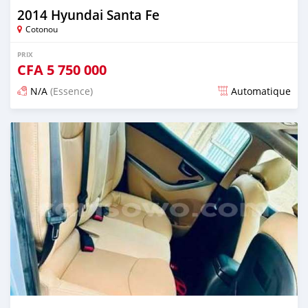
2014 Hyundai Santa Fe
Cotonou
PRIX
CFA
5 750 000
N/A
(Essence)
Automatique
Publié il y a 4 jours