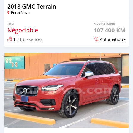
2018 GMC Terrain
Porto Novo
PRIX
KILOMÉTRAGE
Négociable
107 400 KM
1,5 L
(Essence)
Automatique
Publié il y a plus d'un an