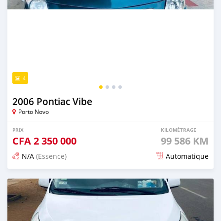
4
2006 Pontiac Vibe
Porto Novo
PRIX
KILOMÉTRAGE
CFA
2 350 000
99 586 KM
N/A
(Essence)
Automatique
Publié il y a plus d'un an