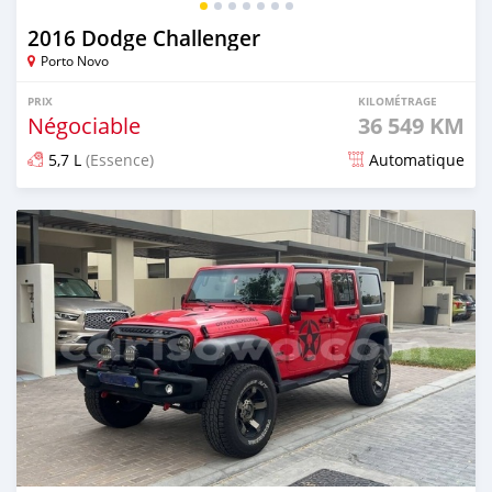
2016 Dodge Challenger
Porto Novo
PRIX
KILOMÉTRAGE
Négociable
36 549 KM
5,7 L
(Essence)
Automatique
Publié il y a plus d'un an