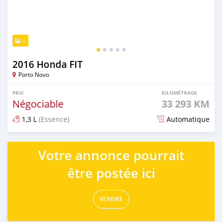
5
2016 Honda FIT
Porto Novo
PRIX
KILOMÉTRAGE
Négociable
33 293 KM
1,3 L
(Essence)
Automatique
Publié il y a plus d'un an
Votre annonce pourrait
être postée ici
VENDRE