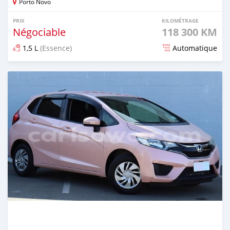
Porto Novo
PRIX
KILOMÉTRAGE
Négociable
118 300 KM
1,5 L
(Essence)
Automatique
Publié il y a plus d'un an