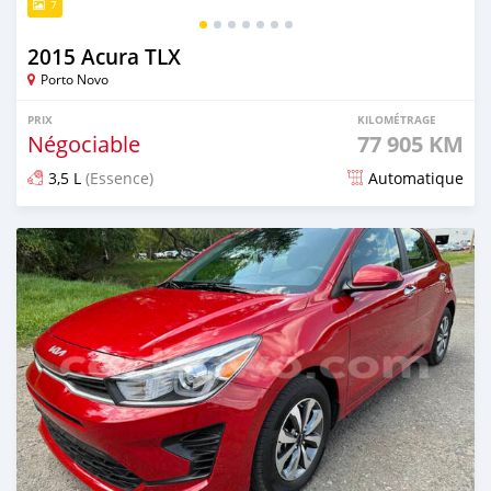
7
2015 Acura TLX
Porto Novo
PRIX
KILOMÉTRAGE
Négociable
77 905 KM
3,5 L
(Essence)
Automatique
Publié il y a plus d'un an