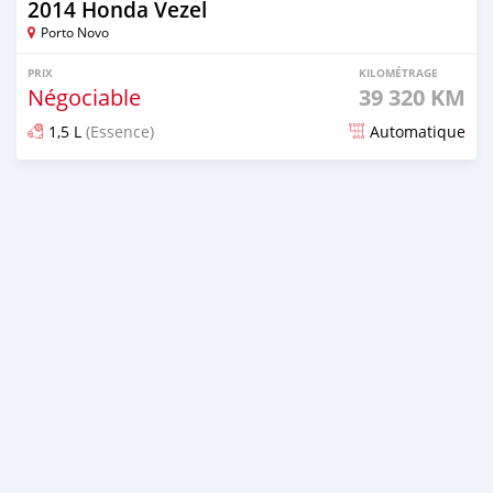
2014 Honda Vezel
Porto Novo
PRIX
KILOMÉTRAGE
Négociable
39 320 KM
1,5 L
(Essence)
Automatique
Publié il y a plus d'un an