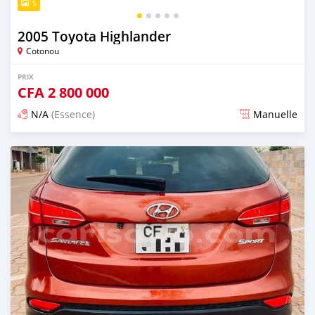
5
2005 Toyota Highlander
Cotonou
PRIX
CFA
2 800 000
N/A
(Essence)
Manuelle
Publié il y a 5 jours