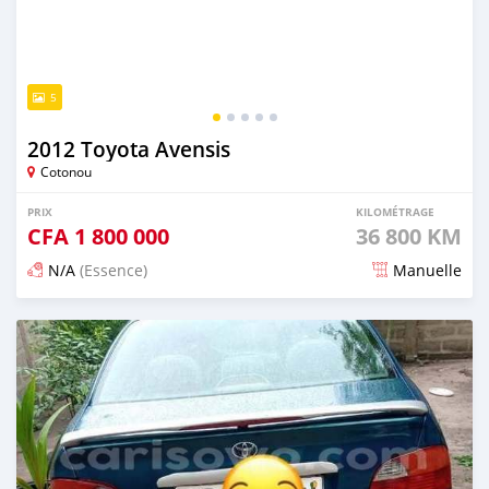
5
2012 Toyota Avensis
Cotonou
PRIX
KILOMÉTRAGE
CFA
1 800 000
36 800 KM
N/A
(Essence)
Manuelle
Publié il y a 5 jours