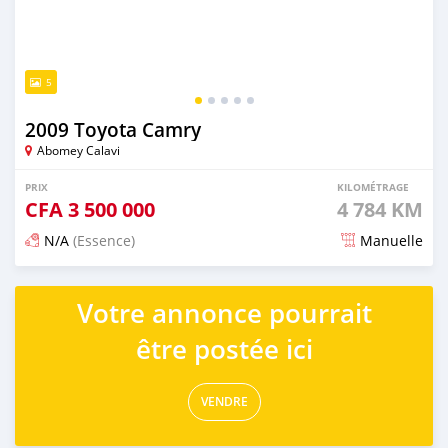
5
2009 Toyota Camry
Abomey Calavi
PRIX
KILOMÉTRAGE
CFA
3 500 000
4 784 KM
N/A
(Essence)
Manuelle
Publié il y a 5 jours
Votre annonce pourrait
être postée ici
VENDRE