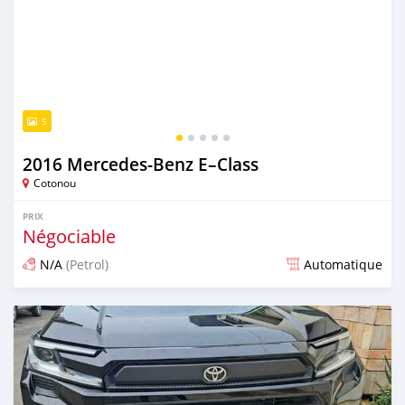
5
2016 Mercedes-Benz E–Class
Cotonou
PRIX
Négociable
N/A
(Petrol)
Automatique
Publié il y a 8 jours