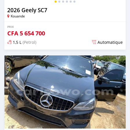
2026 Geely SC7
Kouande
PRIX
CFA
5 654 700
1,5 L
(Petrol)
Automatique
Publié il y a 8 jours