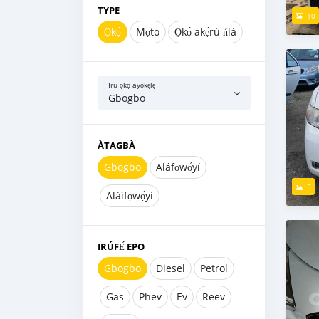
TYPE
10
Ọkọ̀
Mọto
Ọkọ̀ akẹ́rù ńlá
Iru ọkọ ayọkẹlẹ
Gbogbo
ÀTAGBÀ
Gbogbo
Aláfọwọ́yí
5
Aláìfọwọ́yí
IRÚFẸ́ EPO
Gbogbo
Diesel
Petrol
Gas
Phev
Ev
Reev