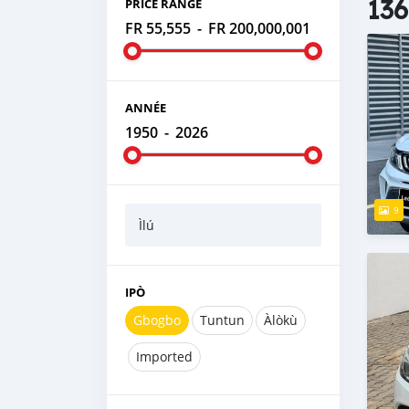
136
PRICE RANGE
FR 55,555
-
FR 200,000,001
ANNÉE
1950
-
2026
9
Ìlú
IPÒ
Gbogbo
Tuntun
Àlòkù
Imported