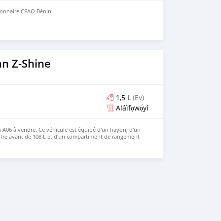
ionnaire CFAO Bénin.
n Z-Shine
1,5 L
(Ev)
Aláìfọwọ́yí
A06 à vendre. Ce véhicule est équipé d'un hayon, d'un
ffre avant de 108 L et d'un compartiment de rangement
ement doté de série d'un système de conduite intelligente
ons haut de gamme peuvent être équipées en option d'un
+ 11 caméras + 12 capteurs à ultrasons + 3 radars à ondes
icule vous intéresse et que vous souhaitez l'acheter,
te Web : https://www.huiduauto.com/ WhatsApp : +86 181