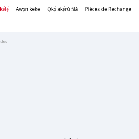
́lẹ́
Awọn keke
Ọkọ̀ akẹ́rù ńlá
Pièces de Rechange
cles