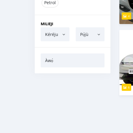
Petrol
4
MILIEJI
Kéréju
Pọ̀jù
Àwọ̀
6