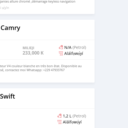
,jantes allure chromé ,démarrage keyless navigation
ramique sensor phares led Moteur 4 cylindres essence,
 ṣẹ́yìn
 rapports, Mode de conduite ( eco,confort, dynamique,
triculation série *CL* PRIX:12.500.000 FCFA Appel et
3 34
 Camry
N/A
(Petrol)
MILIEJI
233,000 KM
Aláìfọwọ́yí
eur V4 couleur blanche en très bon état. Disponible au
essé, contactez moi Whatsapp: +229 47933767
Swift
1,2 L
(Petrol)
Aláìfọwọ́yí