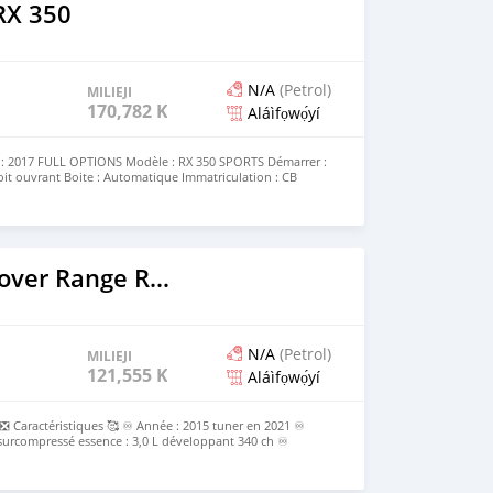
te : 👉 https://www.huiduauto.com/ Discutez avec nous sur
RX 350
Achetez votre voiture auprès de nous dès aujourd'hui !
N/A
(Petrol)
MILIEJI
170,782 KM
Aláìfọwọ́yí
 : 2017 FULL OPTIONS Modèle : RX 350 SPORTS Démarrer :
it ouvrant Boite : Automatique Immatriculation : CB
ropre Caméra de recul Moteur 6 cylindres Boîte automatique
Prix : 14.000.000 FCFA
2017 Land Rover Range Rover Sport
N/A
(Petrol)
MILIEJI
121,555 KM
Aláìfọwọ́yí
ractéristiques 🥰 ♾️ Année : 2015 tuner en 2021 ♾️
urcompressé essence : 3,0 L développant 340 ch ♾️
à huit rapports 4x4 (Transmission intégrale) ♾️ Gente en
ure d’origine ♾️ Climatisation hivernale et bizone ♾️
s tout-terrain reconnues avec le système Terrain Response