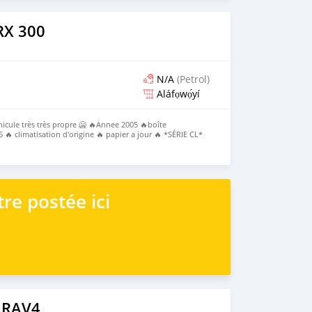
ple ♾️ Écran de navigation avec 5 caméras ♾️ Toits
rs pliable automatique 🟢Pièces à jours *Prix : 18.500.000
t
RX 300
N/A
(Petrol)
Aláfọwọ́yí
icule très très propre 🥶 🔥Annee 2005 🔥boîte
🔥 climatisation d'origine 🔥 papier a jour 🔥 *SÉRIE CL*
Contactez* 0162000706 *Fastcar auto Bénin*
re postée ici
 RAV4