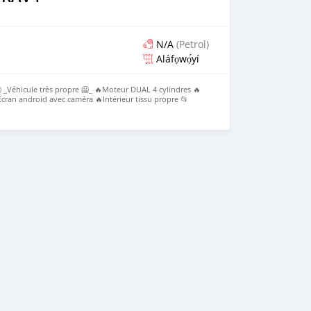
N/A
(Petrol)
Aláfọwọ́yí
_Véhicule très propre 🥶_ 🔥Moteur DUAL 4 cylindres 🔥
Écran android avec caméra 🔥Intérieur tissu propre 📂
 *PRIX : 3,400,000* fr cfa à débattre légèrement
Fastcar auto Bénin*