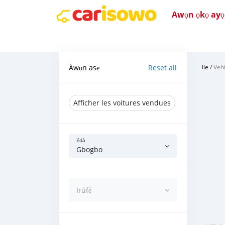
Awọn ọkọ ayọkẹ
Àwọn asẹ
Reset all
Ile
/
Vehi
Afficher les voitures vendues
Ẹ̀dà
Gbogbo
Irúfẹ́