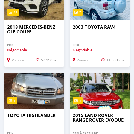
15
7
2018 MERCEDES-BENZ
2003 TOYOTA RAV4
GLE COUPE
PRIX
PRIX
Négociable
Négociable
52 158 km
11 350 km
Cotonou
Cotonou
3
4
TOYOTA HIGHLANDER
2015 LAND ROVER
RANGE ROVER EVOQUE
PRIX
PRIX À PARTIR DE