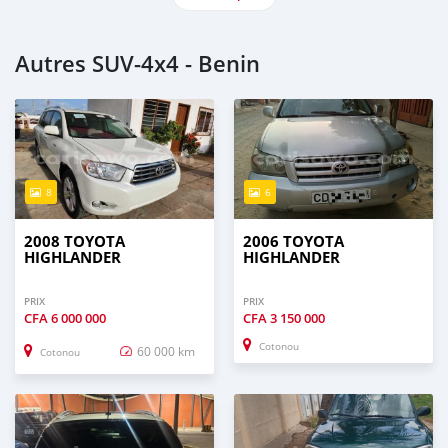
Autres SUV‒4x4 - Benin
8
6
2008 TOYOTA
2006 TOYOTA
HIGHLANDER
HIGHLANDER
PRIX
PRIX
CFA
6 000 000
CFA
3 150 000
Cotonou
60 000 km
Cotonou