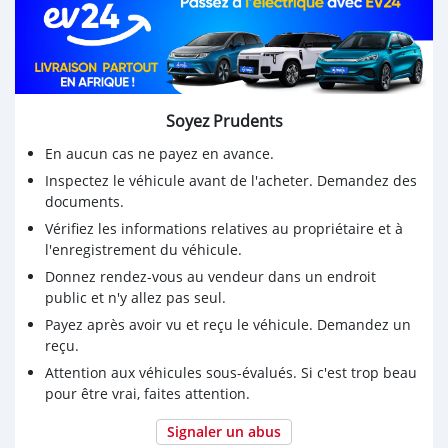
- Intérieur vaste et spacieux avec sellerie protection cuir,
- ⁠volant cuir multifonction avec réglage en hauteur et en
profondeur
- ⁠système Bluetooth avec connexion jusqu’à 3
téléphones
- ⁠climatisation automatique tri-zone (2 avant et 1
Soyez Prudents
arrière)
En aucun cas ne payez en avance.
- ⁠écran multimédia 6,5 pouces avec système audio
lecteur CD, MP3 avec mémoire de stockage
Inspectez le véhicule avant de l'acheter. Demandez des
documents.
- ⁠siège avant chauffant et massant avec réglage
automatique et mémoire de 2 positions
Vérifiez les informations relatives au propriétaire et à
- ⁠ouverture à distance du coffre avec la commande et
l'enregistrement du véhicule.
fermeture électrique du coffre, volume 550L
Donnez rendez-vous au vendeur dans un endroit
- ⁠feux diurnes et lumière full LED adaptative avec
public et n'y allez pas seul.
antibrouillards automatiques pour éviter de gêner les
Payez après avoir vu et reçu le véhicule. Demandez un
autres automobilistes venant en sens inverse
reçu.
- ⁠mode pluie avec essuie-glace capteur de pluie
Attention aux véhicules sous-évalués. Si c'est trop beau
automatique selon l’intensité de la pluie
pour être vrai, faites attention.
- ⁠rétroviseur extérieur chauffant avec réglage électrique
et adaptatif à la marche arrière
Signaler un abus
- ⁠Aide au démarrage en côte