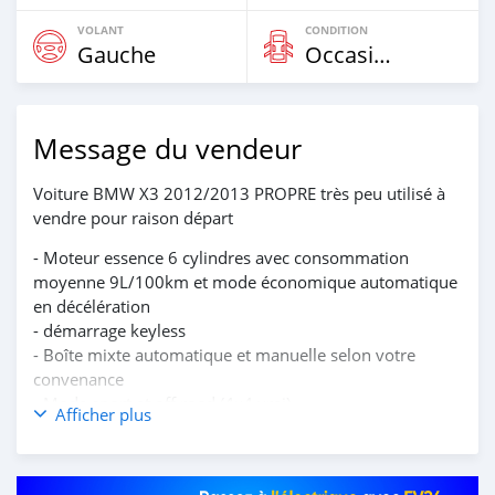
VOLANT
CONDITION
Gauche
Occasion
Message du vendeur
Voiture BMW X3 2012/2013 PROPRE très peu utilisé à
vendre pour raison départ
- Moteur essence 6 cylindres avec consommation
moyenne 9L/100km et mode économique automatique
en décélération
- ⁠démarrage keyless
- Boîte mixte automatique et manuelle selon votre
convenance
- Mode sport et off road (4x4 vrai)
Afficher plus
- ⁠tenue de route impeccable avec stabilité fiable dans les
virages, c’est une allemande…
- ⁠régulateur de vitesse