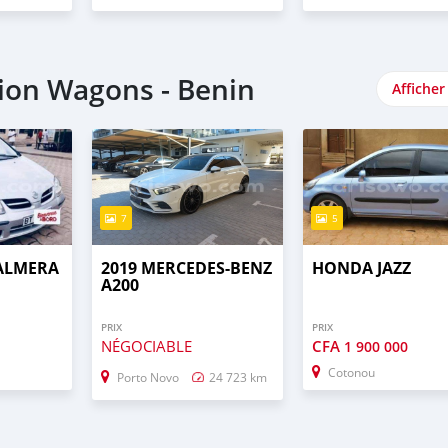
ion Wagons - Benin
Afficher
7
5
 ALMERA
2019 MERCEDES-BENZ
HONDA JAZZ
A200
PRIX
PRIX
NÉGOCIABLE
CFA
1 900 000
Cotonou
Porto Novo
24 723 km