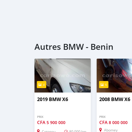
Autres BMW - Benin
4
6
2019 BMW X6
2008 BMW X6
PRIX
PRIX
CFA
CFA
5 900 000
8 000 000
Abomey
Cotonou
80 000 km