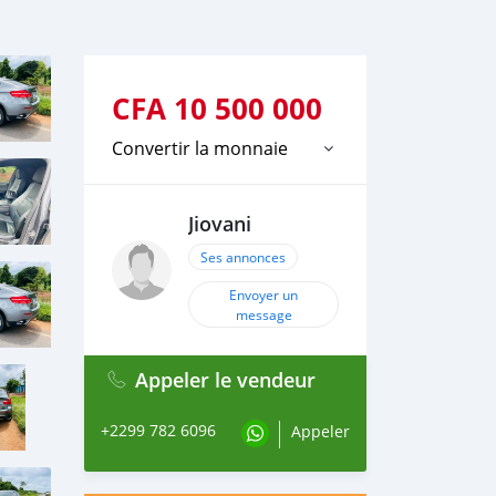
CFA
10 500 000
Convertir la monnaie
Jiovani
Ses annonces
Envoyer un
message
Appeler le vendeur
+2299 782 6096
Appeler