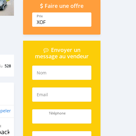
Faire une offre
Prix
XOF
Envoyer un
message au vendeur
Vu
528
Nom
Email
peler
Téléphone
E
back