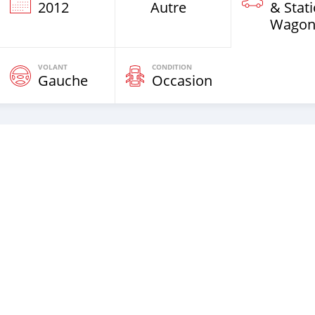
e
2012
Autre
& Stat
Wagon
VOLANT
CONDITION
Gauche
Occasion