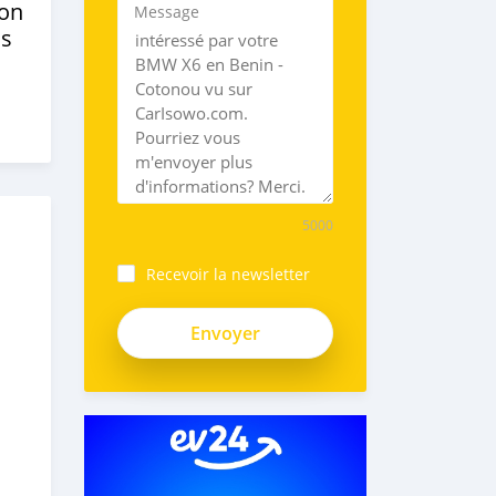
ion
Message
s
5000
Recevoir la newsletter
RybKq7sFbPuyzCnskMZN