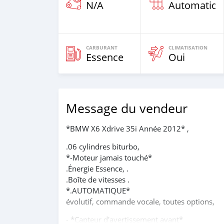
N/A
Automatiqu
CARBURANT
CLIMATISATION
Essence
Oui
Message du vendeur
*BMW X6 Xdrive 35i Année 2012* ,
.06 cylindres biturbo,
*-Moteur jamais touché*
.Énergie Essence, .
.Boîte de vitesses .
*.AUTOMATIQUE*
évolutif, commande vocale, toutes options,
- *Capteur d'avertissement avant*