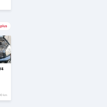
 plus
V4
00 km