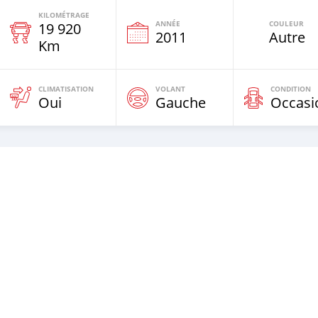
KILOMÉTRAGE
ANNÉE
COULEUR
19 920
e
2011
Autre
Km
CLIMATISATION
VOLANT
CONDITION
Oui
Gauche
Occasi