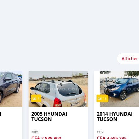
Afficher
4
16
I
2005 HYUNDAI
2014 HYUNDAI
TUCSON
TUCSON
PRIX
PRIX
CFA
CFA
2 888 800
4 695 295