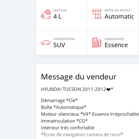
MOTEUR
BOÎTE DE VITESSES
4 L
Automatiqu
CARROSSERIE
CARBURANT
SUV
Essence
Message du vendeur
HYUNDAI TUCSON 2011-2012❤️*
Démarrage *Cle*
Boîte *Automatique*
Moteur silencieux *V4* Essence Irréprochable
Immatriculation *CG*
Intérieur très confortable
*Écran de navigation camera de recul*