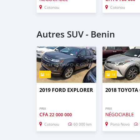
Cotonou
Cotonou
Autres SUV - Benin
10
14
2019 FORD EXPLORER
2018 TOYOTA 
PRIX
PRIX
CFA
NÉGOCIABLE
22 000 000
Cotonou
60 000 km
Porto Novo