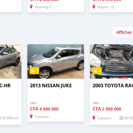
Abomey Calavi
Import - Dubai
Afficher
7
4
C-HR
2013 NISSAN JUKE
2003 TOYOTA RA
PRIX
PRIX
CFA
CFA
4 680 000
2 000 000
Cotonou
150 000 km
Cotonou
80 0