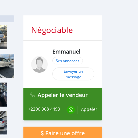
Négociable
Emmanuel
Ses annonces
Envoyer un
message
Appeler le vendeur
+2296 968 4493
Appeler
Faire une offre