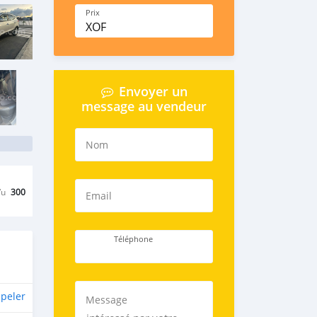
Prix
XOF
Envoyer un
message au vendeur
Nom
Vu
300
Email
Téléphone
peler
Message