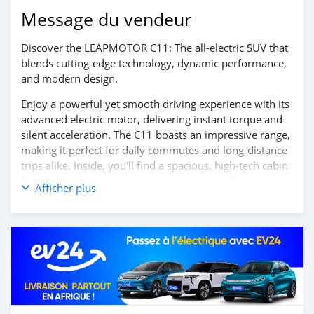
Message du vendeur
Discover the LEAPMOTOR C11: The all-electric SUV that
blends cutting-edge technology, dynamic performance,
and modern design.
Enjoy a powerful yet smooth driving experience with its
advanced electric motor, delivering instant torque and
silent acceleration. The C11 boasts an impressive range,
making it perfect for daily commutes and long-distance
trips alike. Inside, you'll find a spacious, high-tech cabin
featuring a large touchscreen interface, intelligent
Afficher plus
connectivity options, and the latest driver-assistance
systems for enhanced safety and convenience.
Step into the future of electric mobility with the
LEAPMOTOR C11.
Contact us today to learn more and book your test
drive!