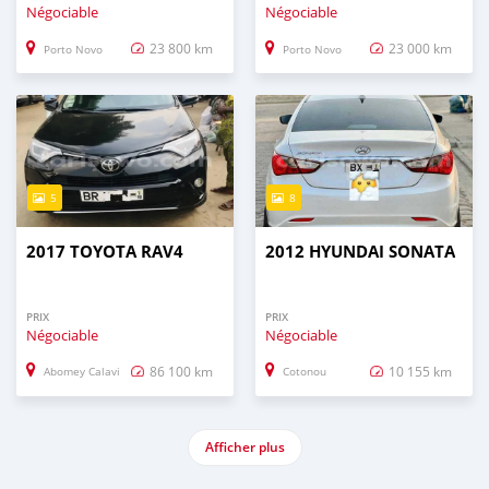
Négociable
Négociable
23 800 km
23 000 km
Porto Novo
Porto Novo
5
8
2017 TOYOTA RAV4
2012 HYUNDAI SONATA
PRIX
PRIX
Négociable
Négociable
86 100 km
10 155 km
Abomey Calavi
Cotonou
Afficher plus