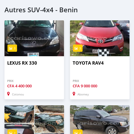
Autres SUV‒4x4 - Benin
3
3
LEXUS RX 330
TOYOTA RAV4
PRIX
PRIX
CFA
4 400 000
CFA
9 000 000
Cotonou
Abomey
2
4