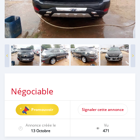
Négociable
Promouvoir
Signaler cette annonce
Annonce créée le
Vu
13 Octobre
471