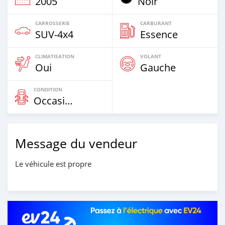
2005
Noir
CARROSSERIE
CARBURANT
SUV‒4x4
Essence
CLIMATISATION
VOLANT
Oui
Gauche
CONDITION
Occasion
Message du vendeur
Le véhicule est propre