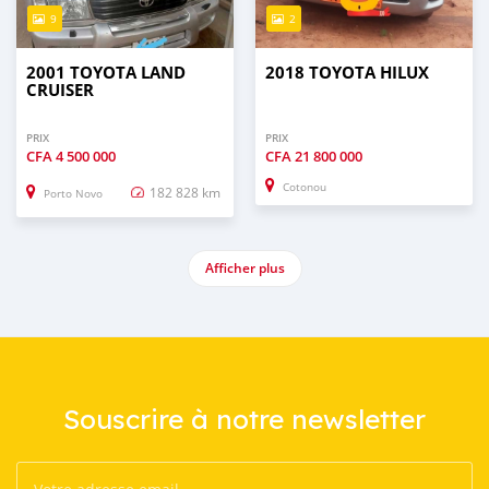
9
2
2001 TOYOTA LAND
2018 TOYOTA HILUX
CRUISER
PRIX
PRIX
CFA
4 500 000
CFA
21 800 000
Cotonou
182 828 km
Porto Novo
Afficher plus
Souscrire à notre newsletter