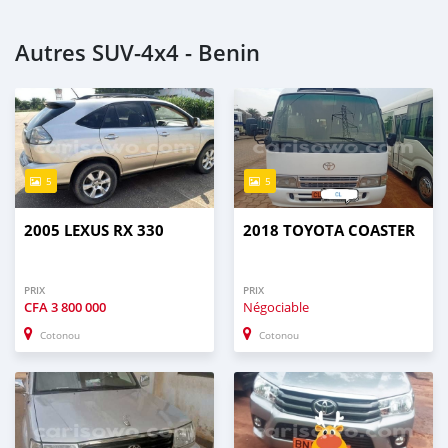
Autres SUV‒4x4 - Benin
5
5
2005 LEXUS RX 330
2018 TOYOTA COASTER
PRIX
PRIX
CFA
3 800 000
Négociable
Cotonou
Cotonou