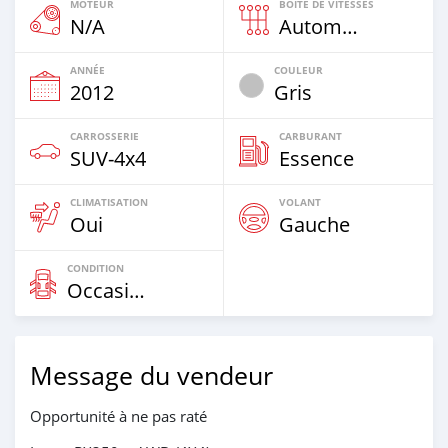
MOTEUR
BOÎTE DE VITESSES
N/A
Automatique
ANNÉE
COULEUR
2012
Gris
CARROSSERIE
CARBURANT
SUV‒4x4
Essence
CLIMATISATION
VOLANT
Oui
Gauche
CONDITION
Occasion
Message du vendeur
Opportunité à ne pas raté