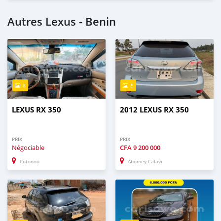
Autres Lexus - Benin
8
5
LEXUS RX 350
2012 LEXUS RX 350
PRIX
PRIX
Négociable
CFA
9 200 000
Cotonou
Abomey Calavi