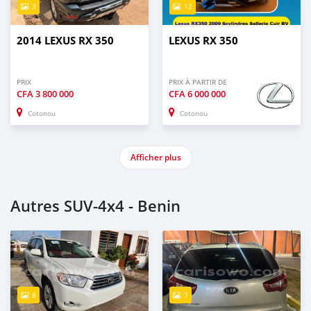
3
12
2014 LEXUS RX 350
LEXUS RX 350
PRIX
PRIX À PARTIR DE
CFA
3 800 000
CFA
6 000 000
Cotonou
Cotonou
Afficher plus
Autres SUV‒4x4 - Benin
8
7