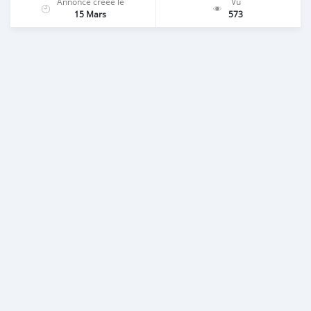
Annonce créée le
Vu
15 Mars
573