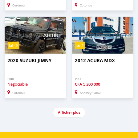
Cotonou
Cotonou
10
7
2020 SUZUKI JIMNY
2012 ACURA MDX
PRIX
PRIX
Négociable
CFA
5 300 000
Cotonou
Abomey Calavi
Afficher plus