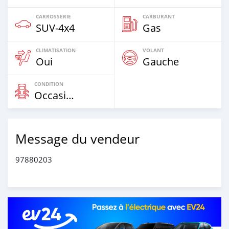
CARROSSERIE
CARBURANT
SUV‒4x4
Gas
CLIMATISATION
VOLANT
Oui
Gauche
CONDITION
Occasion
Message du vendeur
97880203