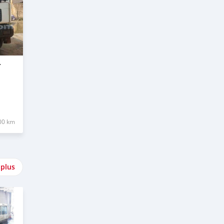
T
00 km
 plus