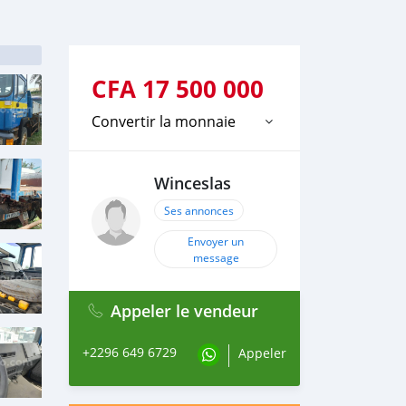
CFA
17 500 000
Convertir la monnaie
Winceslas
Ses annonces
Envoyer un
message
Appeler le vendeur
+2296 649 6729
Appeler