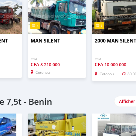
4
5
ENT
MAN SILENT
2000 MAN SILEN
PRIX
PRIX
CFA
CFA
8 210 000
10 000 000
Cotonou
Cotonou
80 0
 7,5t - Benin
Afficher