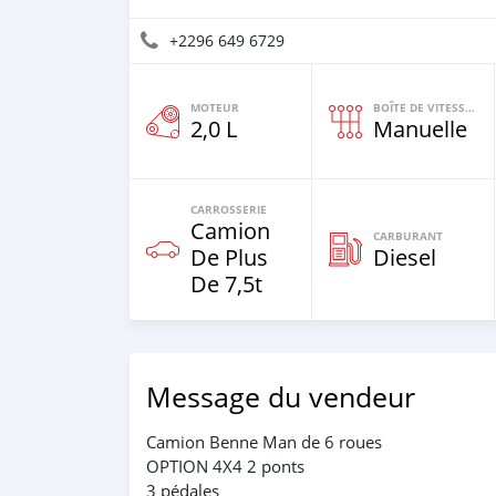
+2296 649 6729
MOTEUR
BOÎTE DE VITESSES
2,0 L
Manuelle
CARROSSERIE
Camion
CARBURANT
De Plus
Diesel
De 7,5t
Message du vendeur
Camion Benne Man de 6 roues
OPTION 4X4 2 ponts
3 pédales