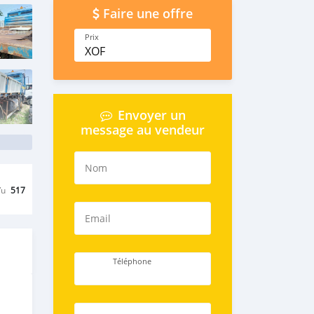
Faire une offre
Prix
XOF
Envoyer un
message au vendeur
Nom
Vu
517
Email
Téléphone