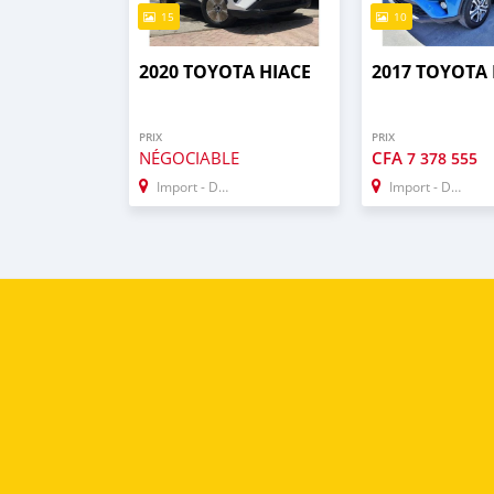
15
10
2020 TOYOTA HIACE
2017 TOYOTA 
PRIX
PRIX
NÉGOCIABLE
CFA
7 378 555
Import - Dubai
Import - Dubai