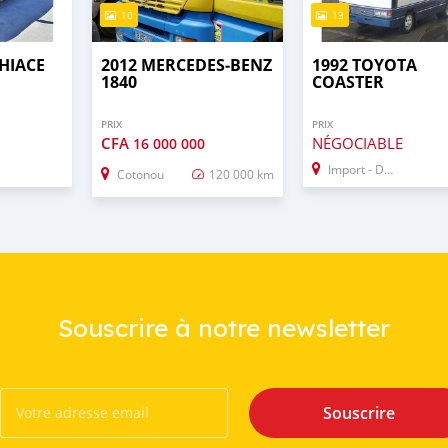
10
13
HIACE
2012 MERCEDES‒BENZ
1992 TOYOTA
1840
COASTER
PRIX
PRIX
CFA
NÉGOCIABLE
16 000 000
Import - Dubai
Cotonou
120 000 km
Souscrire à notre newsletter
Souscrire