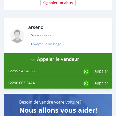
Signaler un abus
arseno
Ses annonces
Envoyer un message
Appeler le vendeur
+2299 543 4863
Appeler
+2296 663 5424
Appeler
Besoin de vendre votre voiture?
Nous allons vous aider!