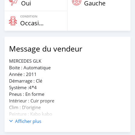
Oui
Gauche
CONDITION
Occasion
Message du vendeur
MERCEDES GLK
Boite : Automatique
Année : 2011
Démarrage : Clé
Système :4*4
Pneus : En forme
Intérieur : Cuir propre
Clim : D'origine
Peinture : Kabo kabo
série : CB
Afficher plus
Pièces : A jours
Moteur : 6 cylindres et très très en forme