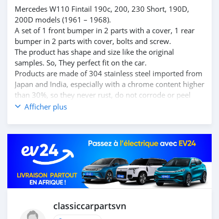
Mercedes W110 Fintail 190c, 200, 230 Short, 190D,
200D models (1961 – 1968).
A set of 1 front bumper in 2 parts with a cover, 1 rear
bumper in 2 parts with cover, bolts and screw.
The product has shape and size like the original
samples. So, They perfect fit on the car.
Products are made of 304 stainless steel imported from
Japan and India, especially with a chrome content higher
than 30%, so they never rust, do not corrode or peel
over time.
Afficher plus
Polished product – with a perfect shine (like chrome).
This is the perfect replacement.
Please visit the link:
classiccarpartsvn.com/product/mercedes-w110-fintail-
bumpers/
If you need all parts for any classic car, please contact
me.
Web: classiccarpartsvn.com
Email: info@classiccarpartsvn.com
classiccarpartsvn
Fanpage: facebook.com/profile.php?