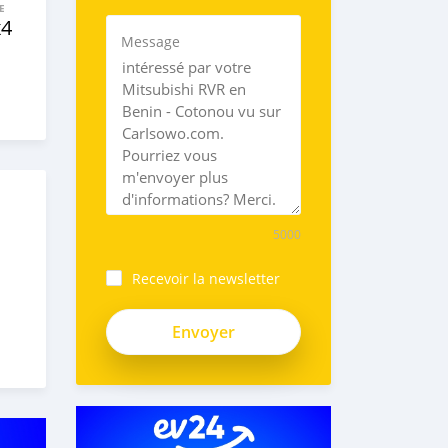
E
x4
Message
5000
Recevoir la newsletter
oyxEh-
A3h4pBzoyD2zvQ