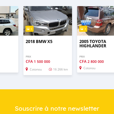
6
3
2018 BMW X5
2005 TOYOTA
HIGHLANDER
PRIX
PRIX
CFA
CFA
1 500 000
2 800 000
Cotonou
Cotonou
16 266 km
Souscrire à notre newsletter