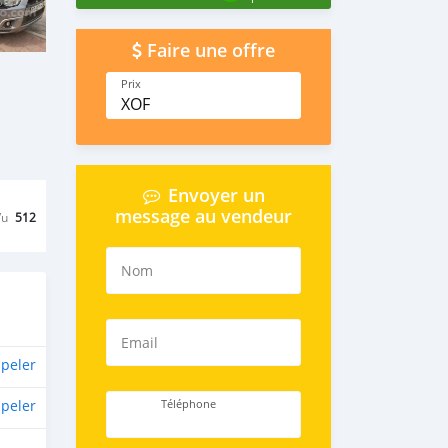
Faire une offre
Prix
XOF
Envoyer un
message au vendeur
Vu
512
Nom
Email
peler
peler
Téléphone