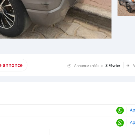
te annonce
Annonce créée le
3 Février
Ap
Ap