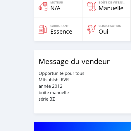
MOTEUR
BOÎTE DE VITESSES
N/A
Manuelle
CARBURANT
CLIMATISATION
Essence
Oui
Message du vendeur
Opportunité pour tous
Mitsubishi RVR
année 2012
boîte manuelle
série BZ