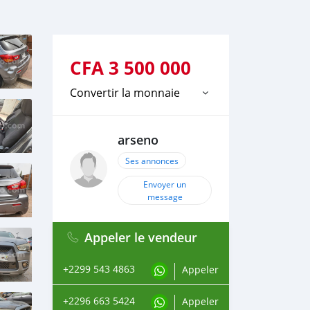
CFA
3 500 000
Convertir la monnaie
arseno
Ses annonces
Envoyer un
message
Appeler le vendeur
+2299 543 4863
Appeler
+2296 663 5424
Appeler