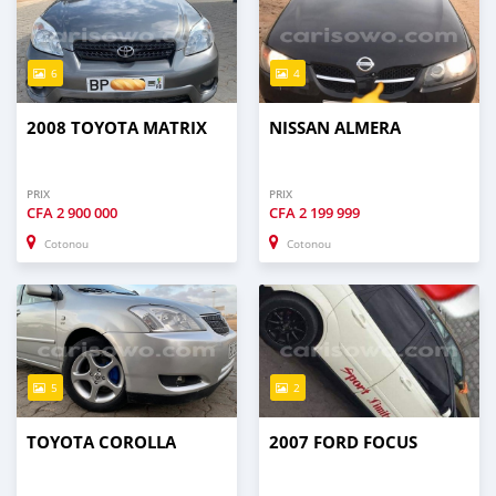
6
4
2008 TOYOTA MATRIX
NISSAN ALMERA
PRIX
PRIX
CFA
2 900 000
CFA
2 199 999
Cotonou
Cotonou
5
2
TOYOTA COROLLA
2007 FORD FOCUS