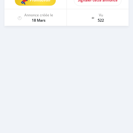
Promouvoir
Signaler cette annonce
Annonce créée le
Vu
18 Mars
522