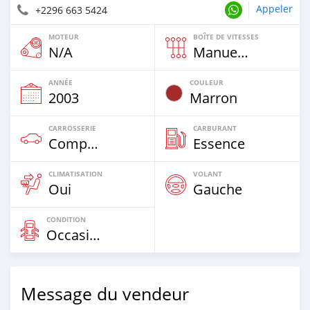
Appeler
+2296 663 5424
MOTEUR
BOÎTE DE VITESSES
N/A
Manuelle
ANNÉE
COULEUR
2003
Marron
CARROSSERIE
CARBURANT
Compacte
Essence
CLIMATISATION
VOLANT
Oui
Gauche
CONDITION
Occasion
Message du vendeur