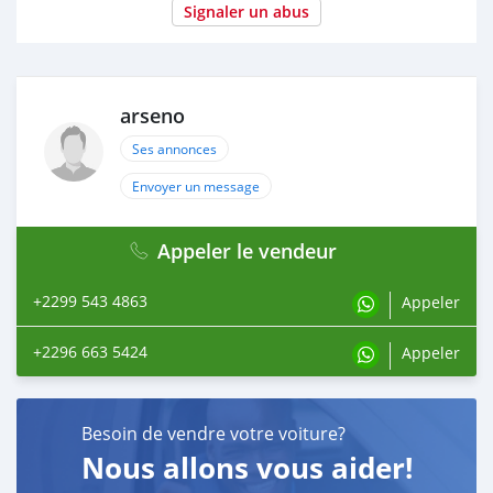
Signaler un abus
arseno
Ses annonces
Envoyer un message
Appeler le vendeur
+2299 543 4863
Appeler
+2296 663 5424
Appeler
Besoin de vendre votre voiture?
Nous allons vous aider!