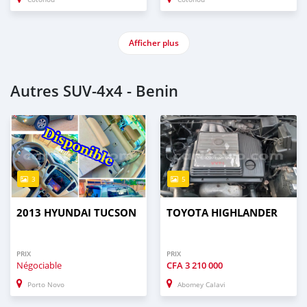
Afficher plus
Autres SUV‒4x4 - Benin
3
5
2013 HYUNDAI TUCSON
TOYOTA HIGHLANDER
PRIX
PRIX
Négociable
CFA
3 210 000
Porto Novo
Abomey Calavi