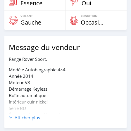
Essence
Oui
VOLANT
CONDITION
Gauche
Occasion
Message du vendeur
Range Rover Sport.
Modèle Autobiographie 4×4
Année 2014
Moteur V8
Démarrage Keyless
Boîte automatique
Intérieur cuir nickel
Série BU
Écran d’origine + Navigation
Afficher plus
05 caméras intégrés
Climatisation d’origine.