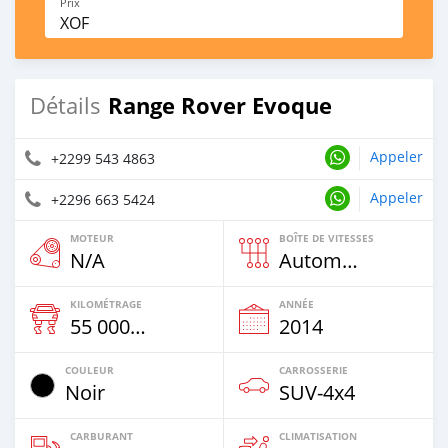
Prix
XOF
Range Rover Evoque
Détails
Appeler
+2299 543 4863
Appeler
+2296 663 5424
MOTEUR
BOÎTE DE VITESSES
N/A
Automatique
KILOMÉTRAGE
ANNÉE
55 000 Km
2014
COULEUR
CARROSSERIE
Noir
SUV‒4x4
CARBURANT
CLIMATISATION