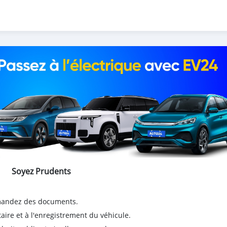
.
s and services! Call me today, I would love to earn your business!
Soyez Prudents
emandez des documents.
taire et à l'enregistrement du véhicule.