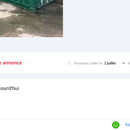
te annonce
Annonce créée le
2 Juillet
jourd'hui
Ap