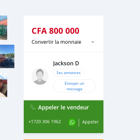
CFA
800 000
Convertir la monnaie
Jackson D
Ses annonces
Envoyer un
message
Appeler le vendeur
+1720 306 1962
Appeler