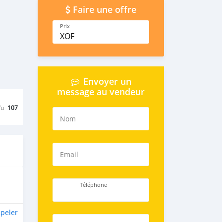
Faire une offre
Prix
XOF
Envoyer un
message au vendeur
Vu
107
Nom
Email
Téléphone
peler