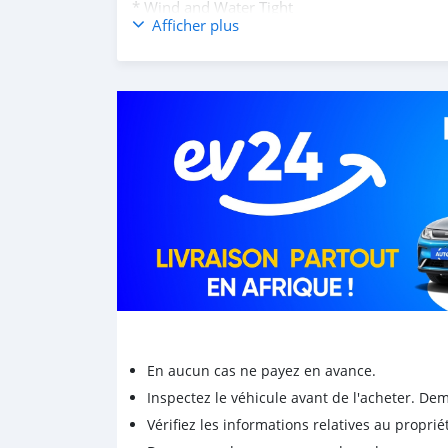
* Wind and Water Tight
Afficher plus
* No Leaks or Holes
* All Gaskets and Seals are in Place
* No Structural Damage
* Solid Functional Floors
Sizes
20’ Standard
40’ Standard
40’ High Cube
Price will vary depending on size and location
I am committed to providing quality container
contact me on WhatsApp +17203061962‬
Email : jimmyscotts857@gmail.com
En aucun cas ne payez en avance.
Inspectez le véhicule avant de l'acheter. D
Vérifiez les informations relatives au proprié