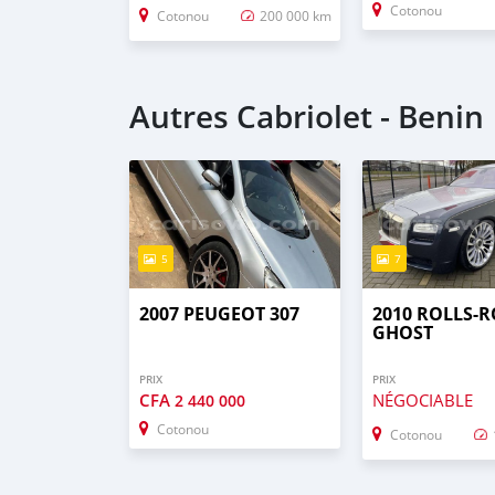
Cotonou
Cotonou
200 000 km
Autres Cabriolet - Benin
5
7
2007 PEUGEOT 307
2010 ROLLS-
GHOST
PRIX
PRIX
CFA
NÉGOCIABLE
2 440 000
Cotonou
Cotonou