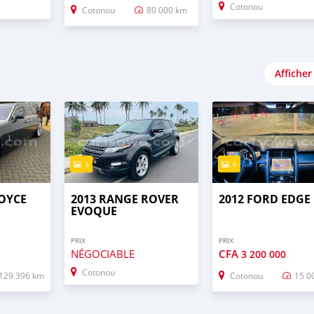
Cotonou
Cotonou
80 000 km
Afficher
3
6
ROYCE
2013 RANGE ROVER
2012 FORD EDGE
EVOQUE
PRIX
PRIX
NÉGOCIABLE
CFA
3 200 000
Cotonou
129 396 km
Cotonou
15 0