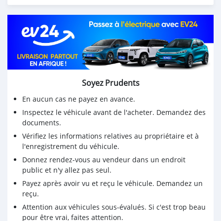
Prix cadeau : 3.000.000
Position sur rendez-vous
Contacts :
Appel ou
📱WhatsApp :
+229 97 36 21 01
/wa.me/97362101
Soyez Prudents
En aucun cas ne payez en avance.
Inspectez le véhicule avant de l'acheter. Demandez des
documents.
Vérifiez les informations relatives au propriétaire et à
l'enregistrement du véhicule.
Donnez rendez-vous au vendeur dans un endroit
public et n'y allez pas seul.
Payez après avoir vu et reçu le véhicule. Demandez un
reçu.
Attention aux véhicules sous-évalués. Si c'est trop beau
pour être vrai, faites attention.