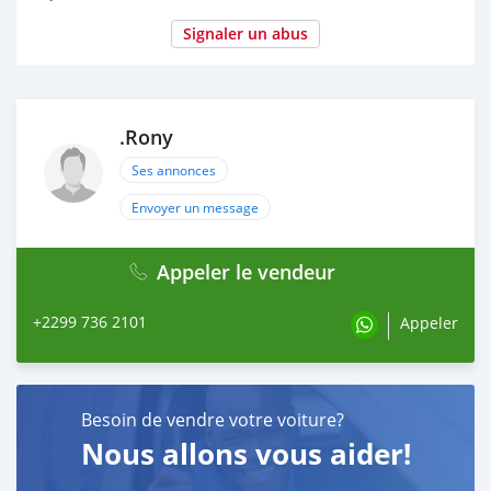
Signaler un abus
.Rony
Ses annonces
Envoyer un message
Appeler le vendeur
+2299 736 2101
Appeler
Besoin de vendre votre voiture?
Nous allons vous aider!