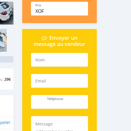
Prix
XOF
Envoyer un
message au vendeur
Nom
Vu
296
Email
Téléphone
peler
Message