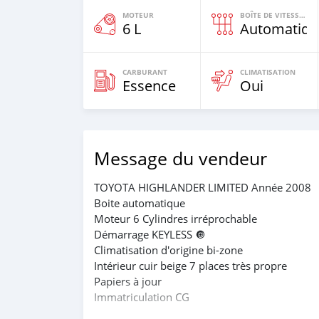
MOTEUR
BOÎTE DE VITESSES
6 L
Automatiqu
CARBURANT
CLIMATISATION
Essence
Oui
Message du vendeur
TOYOTA HIGHLANDER LIMITED Année 2008
Boite automatique
Moteur 6 Cylindres irréprochable
Démarrage KEYLESS 🔘
Climatisation d'origine bi-zone
Intérieur cuir beige 7 places très propre
Papiers à jour
Immatriculation CG