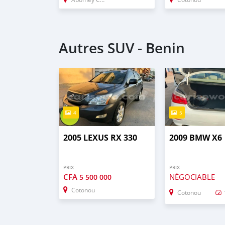
Autres SUV - Benin
4
5
2005 LEXUS RX 330
2009 BMW X6
PRIX
PRIX
CFA
NÉGOCIABLE
5 500 000
Cotonou
Cotonou