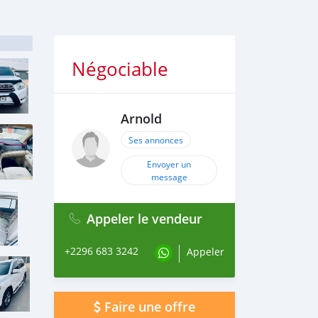
Négociable
Arnold
Ses annonces
Envoyer un
message
Appeler le vendeur
+2296 683 3242
Appeler
Faire une offre