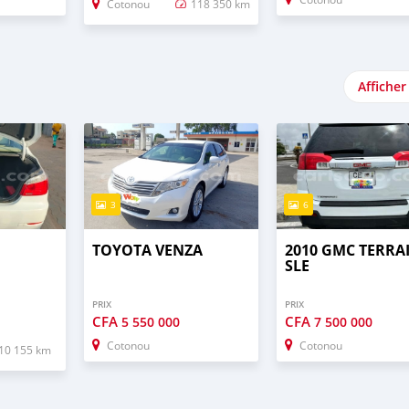
Cotonou
118 350 km
Afficher
3
6
TOYOTA VENZA
2010 GMC TERRA
SLE
PRIX
PRIX
CFA
CFA
5 550 000
7 500 000
Cotonou
Cotonou
10 155 km