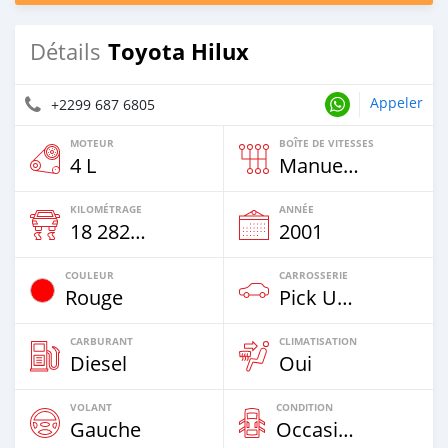
Toyota Hilux
Détails
Appeler
+2299 687 6805
MOTEUR
BOÎTE DE VITESSES
4 L
Manuelle
KILOMÉTRAGE
ANNÉE
18 282 Km
2001
COULEUR
CARROSSERIE
Rouge
Pick Up Truck
CARBURANT
CLIMATISATION
Diesel
Oui
VOLANT
CONDITION
Gauche
Occasion