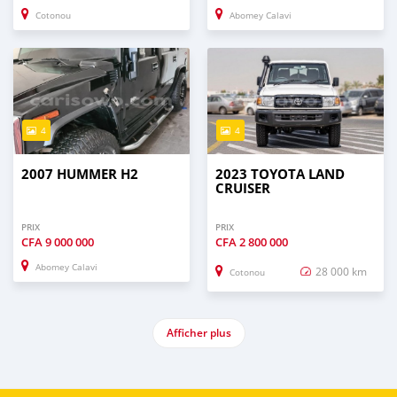
Cotonou
Abomey Calavi
4
4
2007 HUMMER H2
2023 TOYOTA LAND
CRUISER
PRIX
PRIX
CFA
9 000 000
CFA
2 800 000
Abomey Calavi
28 000 km
Cotonou
Afficher plus