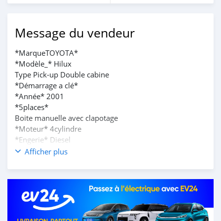
Message du vendeur
*MarqueTOYOTA*
*Modèle_* Hilux
Type Pick-up Double cabine
*Démarrage a clé*
*Année* 2001
*5places*
Boite manuelle avec clapotage
*Moteur* 4cylindre
*Engerie* Diesel
_Clim_ OK
Afficher plus
*Intérieur* Tissu
Jante Ordinaire
Série BY
*Prix :* 3.450.000F cfa seul le terrain commande.
Contact : +229 96876805