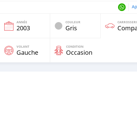
Ap
ANNÉE
COULEUR
CARROSSERI
2003
Gris
Compa
VOLANT
CONDITION
Gauche
Occasion