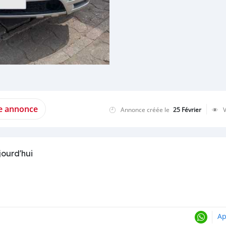
te annonce
Annonce créée le
25 Février
jourd'hui
Ap