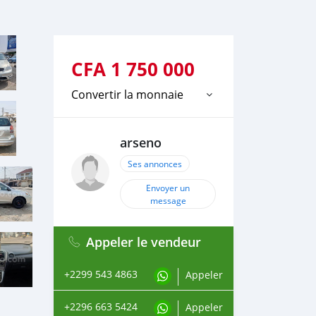
CFA
1 750 000
Convertir la monnaie
arseno
Ses annonces
Envoyer un
message
Appeler le vendeur
+2299 543 4863
Appeler
+2296 663 5424
Appeler