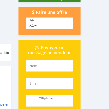
Faire une offre
Prix
XOF
Envoyer un
message au vendeur
Vu
358
Nom
Email
Téléphone
peler