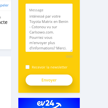
peler
Message
E
cte
5000
Recevoir la newsletter