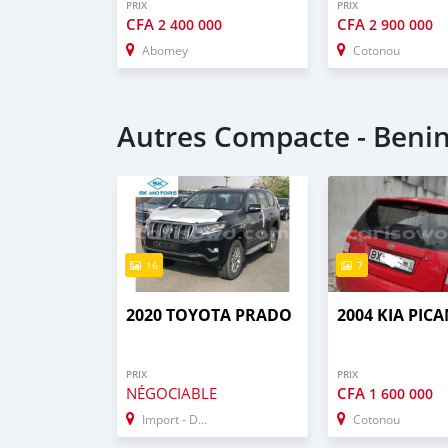
PRIX
PRIX
CFA
CFA
2 400 000
2 900 000
Abomey
Cotonou
Autres Compacte - Beni
16
7
2020 TOYOTA PRADO
2004 KIA PIC
PRIX
PRIX
NÉGOCIABLE
CFA
1 600 000
Import - Dubai
Cotonou