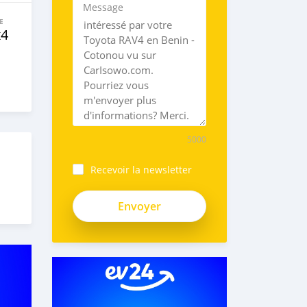
Message
E
x4
5000
Recevoir la newsletter