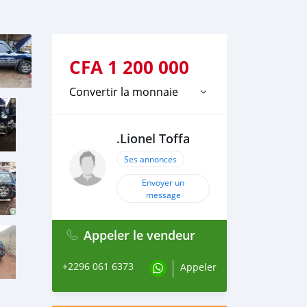
CFA
1 200 000
Convertir la monnaie
.Lionel Toffa
Ses annonces
Envoyer un
message
Appeler le vendeur
+2296 061 6373
Appeler