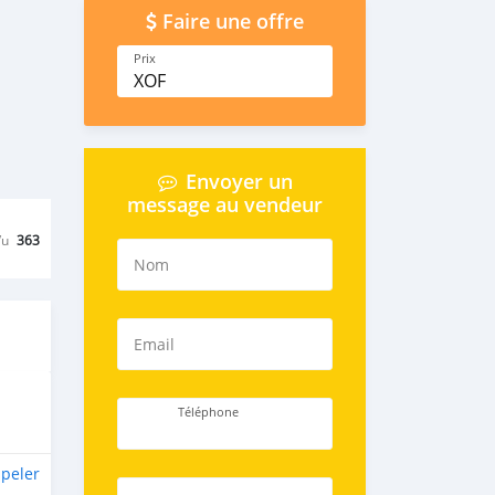
Faire une offre
Prix
XOF
Envoyer un
message au vendeur
Vu
363
Nom
Email
Téléphone
peler