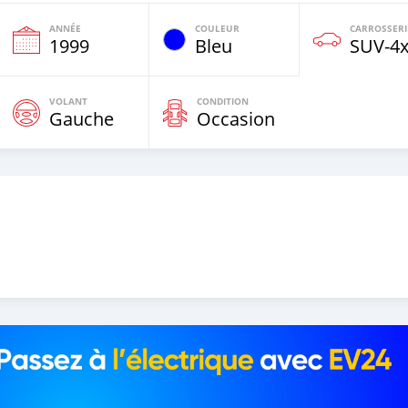
ANNÉE
COULEUR
CARROSSERI
e
1999
Bleu
SUV‒4
VOLANT
CONDITION
Gauche
Occasion