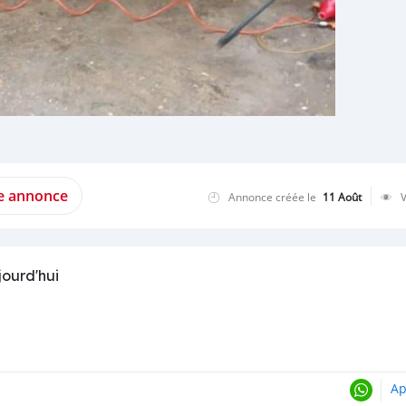
te annonce
Annonce créée le
11 Août
jourd'hui
Ap