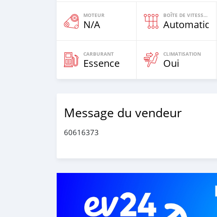
MOTEUR
BOÎTE DE VITESSES
N/A
Automatiqu
CARBURANT
CLIMATISATION
Essence
Oui
Message du vendeur
60616373