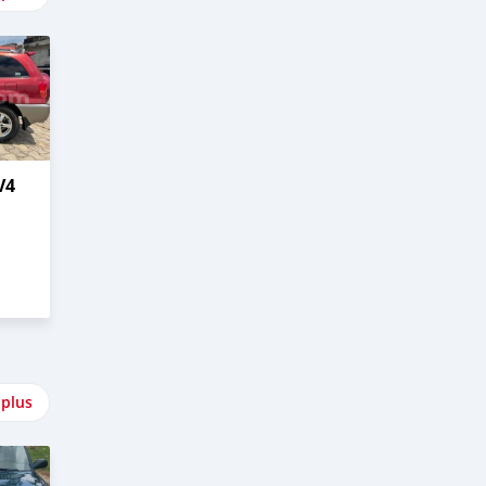
V4
 plus