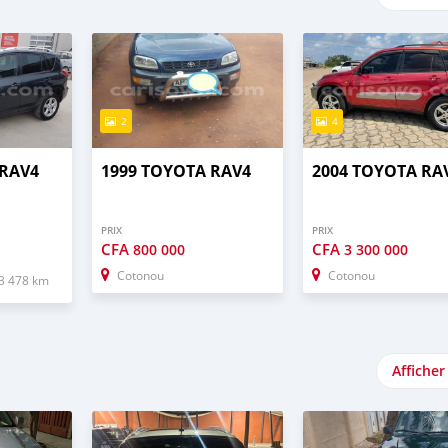
2
4
 RAV4
1999 TOYOTA RAV4
2004 TOYOTA RA
PRIX
PRIX
CFA
CFA
800 000
3 300 000
Cotonou
Cotonou
3 478 km
Afficher