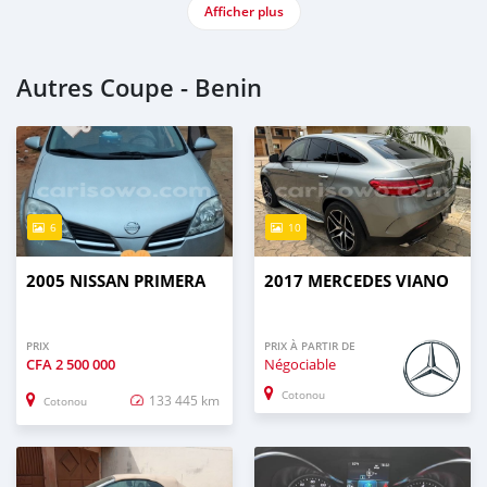
Afficher plus
Autres Coupe - Benin
6
10
2005 NISSAN PRIMERA
2017 MERCEDES VIANO
PRIX
PRIX À PARTIR DE
CFA
2 500 000
Négociable
Cotonou
133 445 km
Cotonou