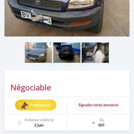
Négociable
Promouvoir
Signaler cette annonce
Annonce créée le
Vu
2 Juin
601