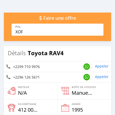
Faire une offre
Prix
XOF
Toyota RAV4
Détails
Appeler
+2299 710 9976
Appeler
+2296 126 5671
MOTEUR
BOÎTE DE VITESSES
N/A
Manuelle
KILOMÉTRAGE
ANNÉE
412 000 Km
1995