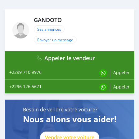
GANDOTO
Ses annonces
Envoyer un message
Appeler le vendeur
+2299 710 9976
Appeler
+2296 126 5671
Appeler
Besoin de vendre votre voiture?
Nous allons vous aider!
Vendre votre voiture