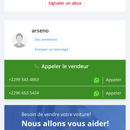
Signaler un abus
arseno
Ses annonces
Envoyer un message
Appeler le vendeur
+2299 543 4863
Appeler
+2296 663 5424
Appeler
Besoin de vendre votre voiture?
Nous allons vous aider!