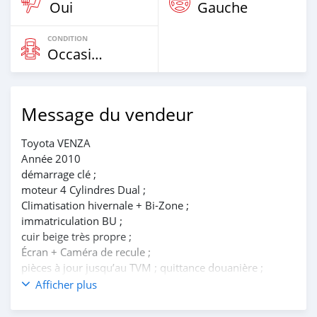
Oui
Gauche
CONDITION
Occasion
Message du vendeur
Toyota VENZA
Année 2010
démarrage clé ;
moteur 4 Cylindres Dual ;
Climatisation hivernale + Bi-Zone ;
immatriculation BU ;
cuir beige très propre ;
Écran + Caméra de recule ;
pièces à jour jusqu’au TVM ; quittance douanière ;
Position Cotonou sur rendez-vous.
Afficher plus