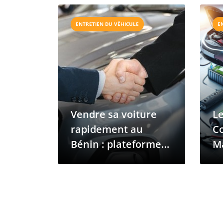
ENTRETIEN DU VÉHICULE
E
Vendre sa voiture
Le
rapidement au
C
Bénin : plateformes,
M
prix et publicité
H