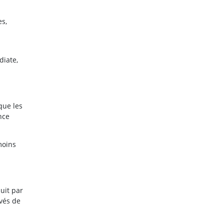
s,
diate,
que les
nce
moins
uit par
evés de