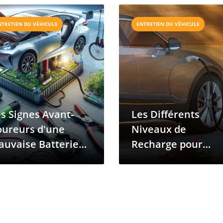
NTRETIEN DU VÉHICULE
ENTRETIEN DU VÉHICULE
s Signes Avant-
Les Différents
oureurs d'une
Niveaux de
auvaise Batterie
Recharge pour
ybride
Véhicules
Électriques