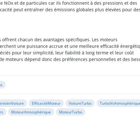
NOx et de particules car ils fonctionnent à des pressions et des
cacité peut entraîner des émissions globales plus élevées pour de
offrent chacun des avantages spécifiques. Les moteurs
rchent une puissance accrue et une meilleure efficacité énergéti
és pour leur simplicité, leur fiabilité à long terme et leur coût
es de moteurs dépend donc des préférences personnelles et des bes
le
tretienVoiture
EfficacitéMoteur
VoitureTurbo
TurboVsAtmosphériqu
rs
MoteurAtmosphérique
MoteurTurbo