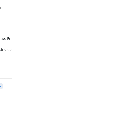
s
que. En
oins de
e