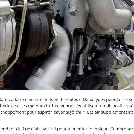
rtants à faire concerne le type de moteur. Deux types populaires so
riques. Les moteurs turbocompressés utilisent un dispositif spéc
échappement pour aspirer davantage d'air. Cet air supplémentaire
.
endent du flux d'air naturel pour alimenter le moteur. Comprendr