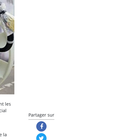
nt les
ial
Partager sur
e la