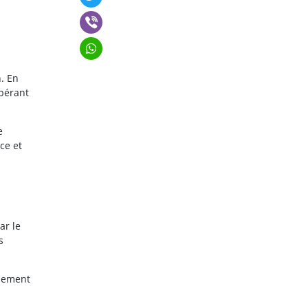
. En
upérant
e
ce et
ar le
s
nnement