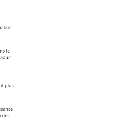
oitant
ns le
raduit
nt plus
ssance
à des