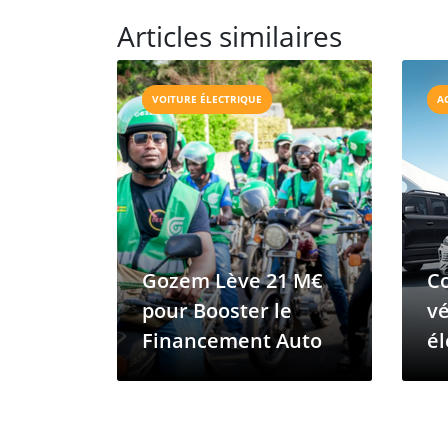
Articles similaires
VOITURE ÉLECTRIQUE
A
Gozem Lève 21 M€
C
pour Booster le
vé
Financement Auto
él
tr
m
a