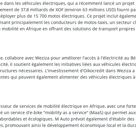
ée dans les véhicules électriques, qui a récemment lancé un projet
ement de 37,8 milliards de XOF (environ 63 millions USD) fourni pa
déployer plus de 15 700 motos électriques. Ce projet inclut égalem
, visant principalement les conducteurs de motos-taxis, un secteur c
 mobilité en Afrique en offrant des solutions de transport propres
, collabore avec Weziza pour améliorer l'accès à l'électricité au Bé
icité, il soutient également les initiatives liées aux véhicules électr
structures nécessaires. L'investissement d'Oikocredit dans Weziza a
antes qui peuvent également alimenter des véhicules électriques à
seur de services de mobilité électrique en Afrique, avec une forte
é un service d'e-bike "mobility as a service" (MaaS) qui permet aux
abordables et écologiques. M Auto prévoit également d'établir des
ries, promouvant ainsi le développement économique local et la dura