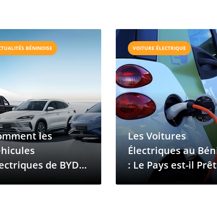
CTUALITÉS BÉNINOISE
VOITURE ÉLECTRIQUE
omment les
Les Voitures
hicules
Électriques au Bén
ectriques de BYD
: Le Pays est-il Prêt
ansforment le
pour la Transition 
arché automobile
u Bénin