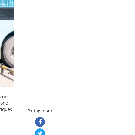
ieurs
bone
triques
Partager sur