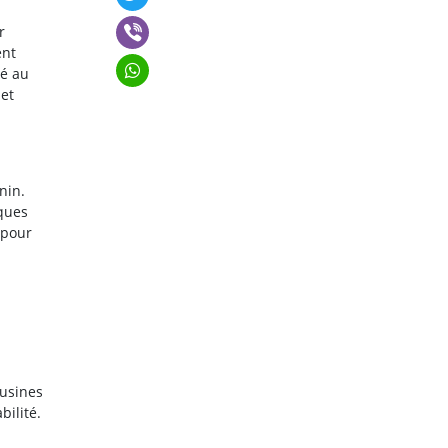
r
ent
lé au
 et
nin.
iques
 pour
 usines
bilité.