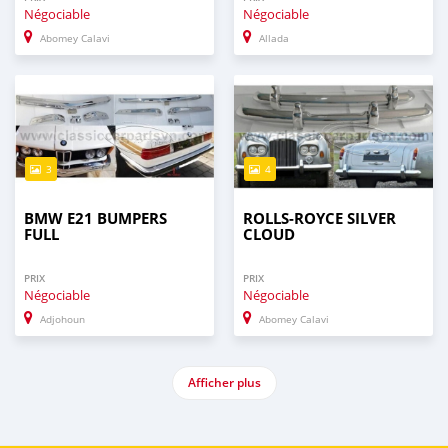
Négociable
Négociable
Abomey Calavi
Allada
3
4
BMW E21 BUMPERS
ROLLS-ROYCE SILVER
FULL
CLOUD
PRIX
PRIX
Négociable
Négociable
Adjohoun
Abomey Calavi
Afficher plus