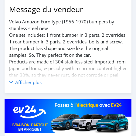
Message du vendeur
Volvo Amazon Euro type (1956-1970) bumpers by
stainless steel new
One set includes: 1 front bumper in 3 parts, 2 overrides.
1 rear bumper in 3 parts, 2 overrides, bolts and screw.
The product has shape and size like the original
samples. So, They perfect fit on the car.
Products are made of 304 stainless steel imported from
Japan and India, especially with a chrome content higher
than 30%, so they never rust, do not corrode or peel
over time.
Afficher plus
Polished product – with a perfect shine (like chrome).
This is the perfect replacement.
Please visit the link:
classiccarpartsvn.com/product/volvo-amazon-euro-
type-1956-1970-bumpers/
If you need all parts for any classic car, Please contact
me.
Web: classiccarpartsvn.com