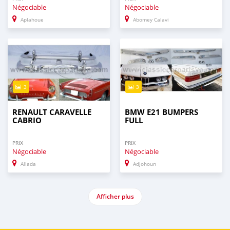
Négociable
Négociable
Aplahoue
Abomey Calavi
3
3
RENAULT CARAVELLE
BMW E21 BUMPERS
CABRIO
FULL
PRIX
PRIX
Négociable
Négociable
Allada
Adjohoun
Afficher plus