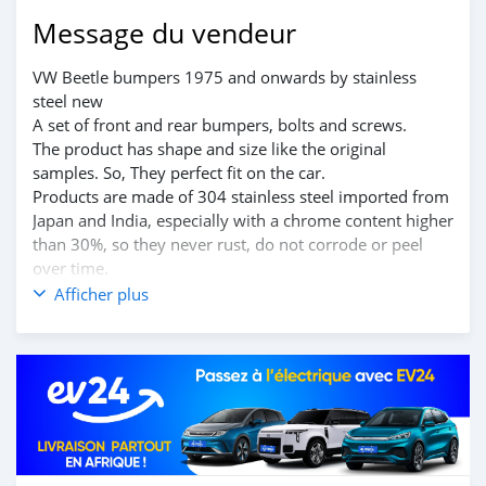
Message du vendeur
VW Beetle bumpers 1975 and onwards by stainless
steel new
A set of front and rear bumpers, bolts and screws.
The product has shape and size like the original
samples. So, They perfect fit on the car.
Products are made of 304 stainless steel imported from
Japan and India, especially with a chrome content higher
than 30%, so they never rust, do not corrode or peel
over time.
Polished product – with a perfect shine (like chrome).
Afficher plus
This is the perfect replacement.
Please visit the link: classiccarpartsvn.com/product/vw-
beetle-bumpers-1975-and-onwards/
If you need all parts for any classic car, Please contact
me.
Web: classiccarpartsvn.com
Email: info@classiccarpartsvn.com
Fanpage: facebook.com/profile.php?