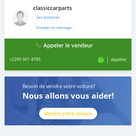
id=100088684251588
classiccarparts
WhatsApp: +84 81284 2228
Ses annonces
Envoyer un message
Appeler le vendeur
+2299 001 4785
Appeler
Besoin de vendre votre voiture?
Nous allons vous aider!
Vendre votre voiture