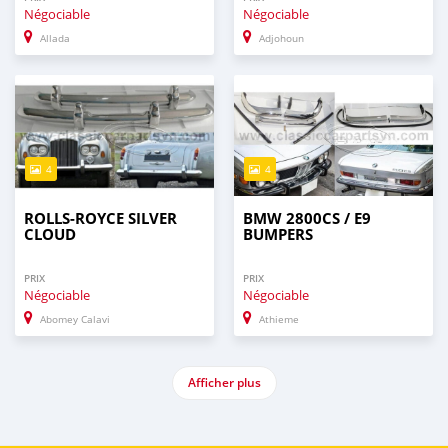
Négociable
Négociable
Allada
Adjohoun
4
4
ROLLS-ROYCE SILVER
BMW 2800CS / E9
CLOUD
BUMPERS
PRIX
PRIX
Négociable
Négociable
Abomey Calavi
Athieme
Afficher plus