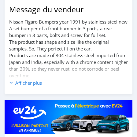
Message du vendeur
Nissan Figaro Bumpers year 1991 by stainless steel new
A set bumper of a front bumper in 3 parts, a rear
bumper in 3 parts, bolts and screw for full set.
The product has shape and size like the original
samples. So, They perfect fit on the car.
Products are made of 304 stainless steel imported from
Japan and India, especially with a chrome content higher
than 30%, so they never rust, do not corrode or peel
over time.
Polished product – with a perfect shine (like chrome).
Afficher plus
This is the perfect replacement.
Please visit the link:
classiccarpartsvn.com/product/nissan-figaro-bumpers-
year-1991/
If you need all parts for any classic car, Please contact
me.
Web: classiccarpartsvn.com
Email: info@classiccarpartsvn.com