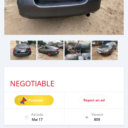
NEGOTIABLE
Promote
Report an ad
Ad ṣẹda
Viewed
Mai 17
809