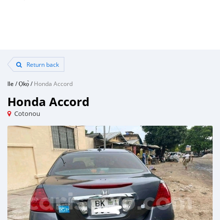
Return back
Ile
/
Ọkọ̀
/
Honda Accord
Honda Accord
Cotonou