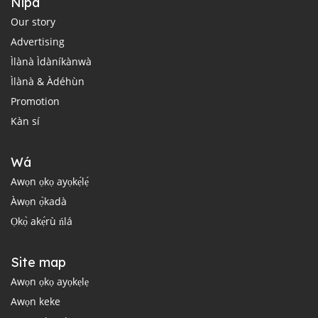
Nipa
Our story
Advertising
Ìlànà Ìdàníkànwà
Ìlànà & Àdéhùn
Promotion
Kàn sí
Wá
Awọn ọkọ ayọkẹ́lẹ́
Àwọn ọ̀kadà
Ọkọ̀ akẹ́rù ńlá
Site map
Awọn ọkọ ayọkẹlẹ
Awọn keke