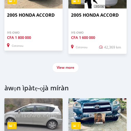
3
4
2005 HONDA ACCORD
2005 HONDA ACCORD
IYE-OWO
IYE-OWO
CFA
1 800 000
CFA
1 600 000
Cotonou
42,369 km
Cotonou
View more
àwọn ìpàtẹ-ọjà míràn
7
3