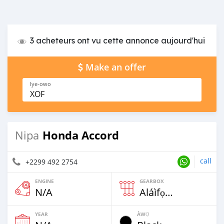
3 acheteurs ont vu cette annonce aujourd'hui
Make an offer
Iye-owo
XOF
Honda Accord
Nipa
call
+2299 492 2754
ENGINE
GEARBOX
N/A
Aláìfọwọ́yí
YEAR
ÀWỌ̀