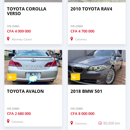
TOYOTA COROLLA
2010 TOYOTA RAV4
VERSO
IYE-OWO
IYE-OWO
CFA
4 009 000
CFA
4 700 000
Abomey Calavi
Cotonou
6
5
TOYOTA AVALON
2018 BMW 501
IYE-OWO
IYE-OWO
CFA
2 680 000
CFA
8 000 000
Cotonou
80,000 km
Cotonou