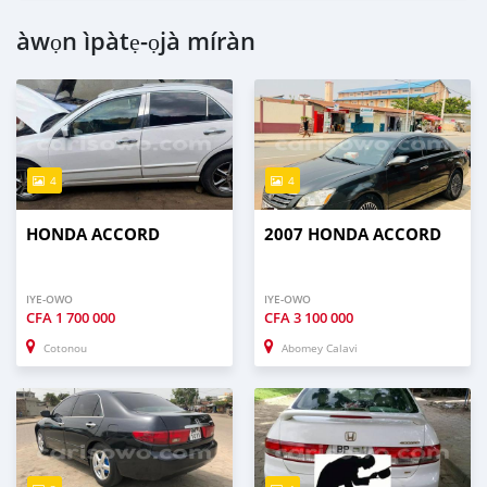
àwọn ìpàtẹ-ọjà míràn
4
4
HONDA ACCORD
2007 HONDA ACCORD
IYE-OWO
IYE-OWO
CFA
1 700 000
CFA
3 100 000
Cotonou
Abomey Calavi