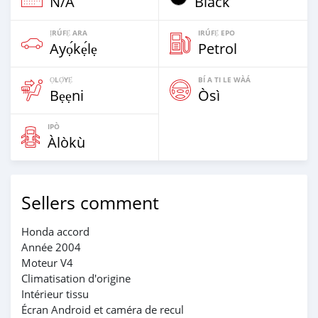
N/A
Black
ỊRÚFẸ́ ARA
IRÚFẸ́ EPO
Ayọ́kẹ́lẹ
Petrol
ỌLỌ́YẸ́
BÍ A TI LE WÀÁ
Bẹẹni
Òsì
IPÒ
Àlòkù
Sellers comment
Honda accord
Année 2004
Moteur V4
Climatisation d'origine
Intérieur tissu
Écran Android et caméra de recul