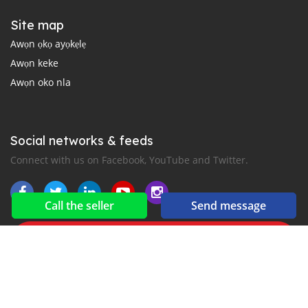
Site map
Awọn ọkọ ayọkẹlẹ
Awọn keke
Awọn oko nla
Social networks & feeds
Connect with us on Facebook, YouTube and Twitter.
Call the seller
Send message
New car notification
for E-Mail or SMS alerts