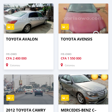
3
2
TOYOTA AVALON
TOYOTA AVENSIS
IYE-OWO
IYE-OWO
CFA
2 400 000
CFA
1 550 000
Cotonou
Cotonou
2
4
2012 TOYOTA CAMRY
MERCEDES-BENZ C–