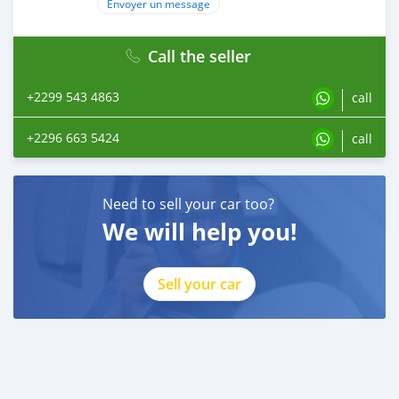
Envoyer un message
Call the seller
+2299 543 4863
call
+2296 663 5424
call
Need to sell your car too?
We will help you!
Sell your car