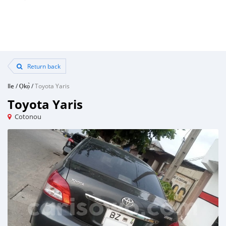
Return back
Ile
/
Ọkọ̀
/
Toyota Yaris
Toyota Yaris
Cotonou