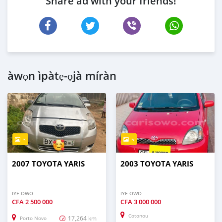
Share ad with your friends!
àwọn ìpàtẹ-ọjà míràn
3
5
2007 TOYOTA YARIS
2003 TOYOTA YARIS
IYE-OWO
IYE-OWO
CFA
2 500 000
CFA
3 000 000
Cotonou
17,264 km
Porto Novo