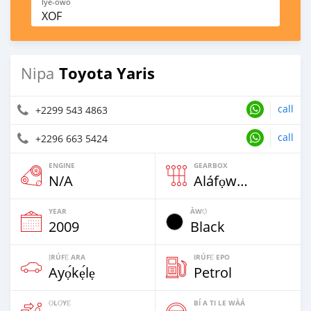
Iye-owo
XOF
Toyota Yaris
Nipa
call
+2299 543 4863
call
+2296 663 5424
ENGINE
GEARBOX
N/A
Aláfọwọ́yí
YEAR
ÀWỌ̀
2009
Black
ỊRÚFẸ́ ARA
IRÚFẸ́ EPO
Ayọ́kẹ́lẹ
Petrol
ỌLỌ́YẸ́
BÍ A TI LE WÀÁ