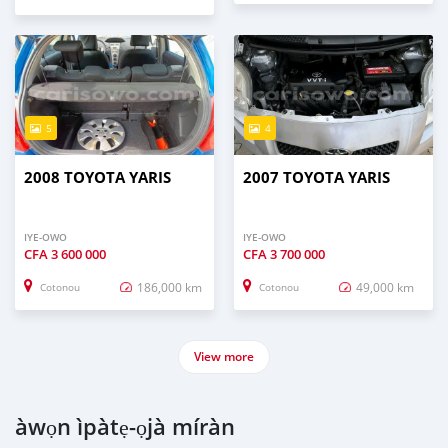
5
4
2008 TOYOTA YARIS
2007 TOYOTA YARIS
IYE-OWO
IYE-OWO
CFA
3 600 000
CFA
3 700 000
186,000 km
49,000 km
Cotonou
Cotonou
View more
àwọn ìpàtẹ-ọjà míràn