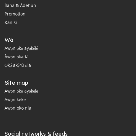
Ìlànà & Àdéhùn
Promotion
Kàn sí
Wá
Awọn ọkọ ayọkẹ́lẹ́
Àwọn ọ̀kadà
Ọkọ̀ akẹ́rù ńlá
Site map
Awọn ọkọ ayọkẹlẹ
Awọn keke
Awọn oko nla
Social networks & feeds