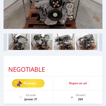
NEGOTIABLE
Promote
Report an ad
Ad ṣẹda
Viewed
Janvier 31
264