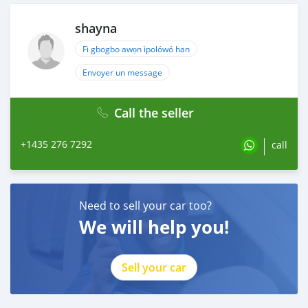
shayna
Fi gbogbo awọn ìpolówó han
Envoyer un message
Call the seller
+1435 276 7292
call
Need to sell your car too?
We will help you!
Sell your car