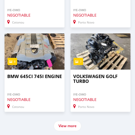
IYE-OWO
IYE-OWO
NEGOTIABLE
NEGOTIABLE
Cotonou
Porto Novo
8
7
BMW 645CI 745I ENGINE
VOLKSWAGEN GOLF
TURBO
IYE-OWO
IYE-OWO
NEGOTIABLE
NEGOTIABLE
Cotonou
Porto Novo
View more