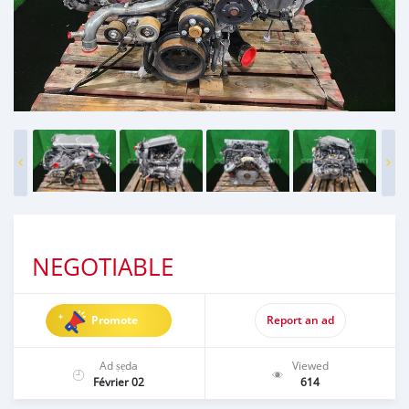
NEGOTIABLE
Promote
Report an ad
Ad ṣẹda
Viewed
Février 02
614