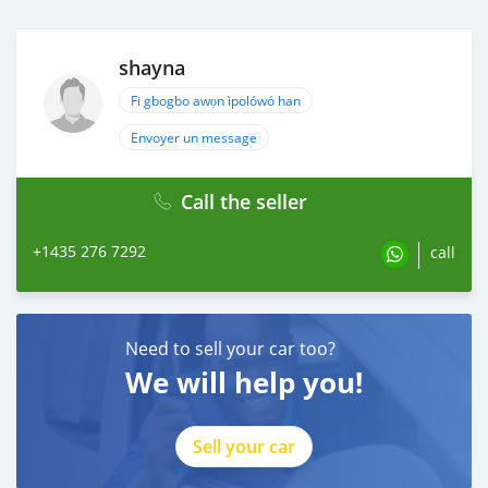
shayna
Fi gbogbo awọn ìpolówó han
Envoyer un message
Call the seller
+1435 276 7292
call
Need to sell your car too?
We will help you!
Sell your car