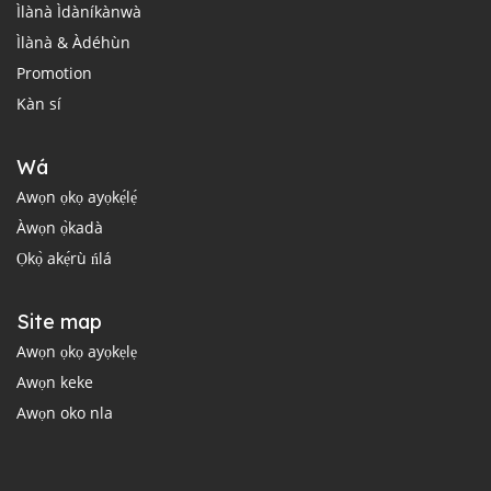
Ìlànà Ìdàníkànwà
Ìlànà & Àdéhùn
Promotion
Kàn sí
Wá
Awọn ọkọ ayọkẹ́lẹ́
Àwọn ọ̀kadà
Ọkọ̀ akẹ́rù ńlá
Site map
Awọn ọkọ ayọkẹlẹ
Awọn keke
Awọn oko nla